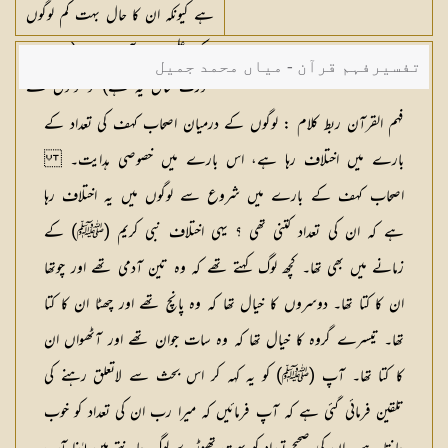
ہے کیونکہ ان کا حال بہت کم لوگوں
کے علم میں آیا ہے۔ (اور جب
تفسیرفہم قرآن - میاں محمد جمیل
صورت حال یہ ہے) تو لوگوں سے
اس بارے میں بھث و نزاع نہ کر،
فہم القرآن ربط کلام : لوگوں کے درمیان اصحاب کہف کی تعداد کے
مگر صرف اس حد تک کہ صاف
بارے میں اختلاف رہا ہے، اس بارے میں خصوصی ہدایت۔
صاف بات میں ہو۔ (یعنی باریکیوں
اصحاب کہف کے بارے میں شروع سے لوگوں میں یہ اختلاف رہا
میں نہیں پڑنا چاہیے کہ کتنے آدمی
ہے کہ ان کی تعداد کتنی تھی ؟ یہی اختلاف نبی کریم (ﷺ) کے
تھے کتنے دنوں تک رہے تھے) اور
زمانے میں بھی تھا۔ کچھ لوگ کہتے تھے کہ وہ تین آدمی تھے اور چوتھا
نہ ان لوگوں میں سے کسی سے اس
ان کا کتا تھا۔ دوسروں کا خیال تھا کہ وہ پانچ تھے اور چھٹا ان کا کتا
بارے میں کچھ دریافت کر۔
تھا۔ تیسرے گروہ کا خیال تھا کہ وہ سات جوان تھے اور آٹھواں ان
کا کتا تھا۔ آپ (ﷺ) کو یہ کہہ کر اس بحث سے لاتعلق رہنے کی
تلقین فرمائی گئی ہے کہ آپ فرمائیں کہ میرا رب ان کی تعداد کو خوب