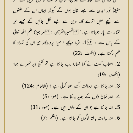
عقل ودانش کے لحاظ سے نادان، کتاب وسنت کو پیش کریں گے مگر
حقیقتاً نور ایمان سے ایسے خالی ہوں گے کیونکہ ایمان ان کے حلقوں
سے نیچے نہیں اترے گا۔ دین سے ایسے نکل جائیں گے جیسے تیر
شکار سے پار ہوجاتا ہے۔“
تفسیربالقرآن : ہر چیزکا علم اللہ تعالیٰ
کے پاس ہے :
1۔ فرما دیجیے ! میرا پروردگار ہی ان کی تعداد کا
علم رکھتا ہے۔ (الکھف :22)
2۔ اصحاب کہف نے کہا تمہارا رب جانتا ہے تم کتنی دیر ٹھہرے ہو؟
(الکھف :19
)
3۔ اللہ جانتا ہے رسالت کسے عطا کرنی ہے ؟ (الانعام :124)
4۔ اللہ تعالیٰ دلوں کے بھید جانتا ہے۔ (ھود :5)
5۔ اللہ جانتا ہے جو ان کے دلوں میں ہے۔ (ھود :31)
6۔ اللہ ہدایت یافتہ لوگوں کو جانتا ہے۔ (القلم :7)