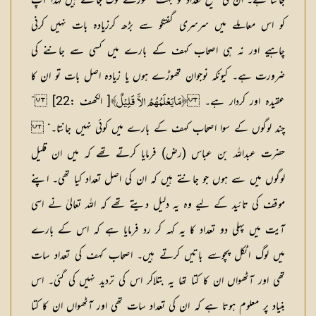
جانتا ہے۔ ان کی صحیح تعداد کو بہت تھوڑے لوگ جانتے ہیں لہٰذا آپ
کو اس معاملے میں سرسری گفتگو سے بڑھ کرزیادہ بات نہیں کرنی
چاہیے اور نہ ہی اصحاب کہف کے بارے میں کسی سے جاننے کی
ضرورت ہے۔ کیونکہ نوجوان تھوڑے ہوں یا زیادہ اصل بات تو ان کا
عقیدہ اور کردار ہے۔
[ الکھف :22] ”
﴿مَایَعْلَمُھُمْ الاَّ قَلِیْلٌ﴾
چند لوگوں کے سوا اصحاب کہف کے بارے میں کوئی نہیں جانتا۔“
حضرت عبداللہ بن عباس (رض) فرمایا کرتے تھے کہ میں ان قلیل
لوگوں میں سے ہوں جو جانتے ہیں کہ ان کی اصل تعداد کیا تھی۔ اپنے
موقف کی تائید کے لیے وہ یہ دلیل دیتے تھے کہ اللہ تعالیٰ نے اسی
آیت میں پہلی دو تعداد کا یہ کہہ کر رد فرمایا ہے کہ اس کے بارے
میں لوگ اٹکل پچوسے باتیں کرتے ہیں۔ اصحاب کہف کی تعداد سات
تھی اور آٹھواں ان کا کتا تھا یہ بتلاکر اس کی تردید نہیں کی گئی۔ اس
بنیاد پر معلوم ہوتا ہے کہ ان کی تعداد سات تھی اور آٹھواں ان کا کتا