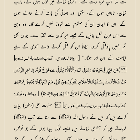
سے سنا آپ فرما رہے تھے۔ آخری زمانے میں لوگ ہوں گے، چرب
زبان، نادان ہوں گے، اچھی اور بھلائی کی بات کرنے والے ہوں
گے، ان کا ایمان ان کی حلقوم سے تجاوز نہیں کرے گا۔ وہ دین
سے اس طرح نکل جائیں گے جیسے تیر کمان سے نکلتا ہے۔ جہاں بھی
تم انہیں پاؤقتل کردو۔ یقیناً ان کو قتل کرنے والے آدمی کے لیے
قیامت کے دن اجر ہوگا۔“ [
]
رواہ البخاری : کتاب استتابۃ المرتدین
(
ﷺ
عَنْ عَلِیِّ إِنِّی سَمِعْتُ رَسُوْلَ اللّٰہِ (
) یَقُوْلُ سَےَخْرُجُ قُوْمٌ فِی اٰخِرِ الزَّمَانِ
حُدَّاثُ الْاَنْسنَانِِ سُفَھَآءُ الْاَحْلَامِ یَقُولُوْنَ مِنْ قَوْلِ خَیْرِ الْبَرِیَّۃِ لَا یُجَاوِزُ اِیْمَانُھُمْ
) [
حَنَاجِرَھُمْ یَمْرُقُوْنَ مِنَ الَّدِیْنَ کَمَا یَمْرُقُ السُّھْمُ مِنَ الرَّمْیَۃِ
رواہ ا لبخاری :
] ” حضرت علی (رض) بیان
کتاب استتابۃ المرتدین باب قتل الخوارج
کرتے ہیں کہ میں نے رسول اللہ (ﷺ) سے سنا ہے آپ (ﷺ)
فرماتے ہیں کہ آخری زمانے میں ایسے لوگ پیدا ہوں گے جو نوعمر،