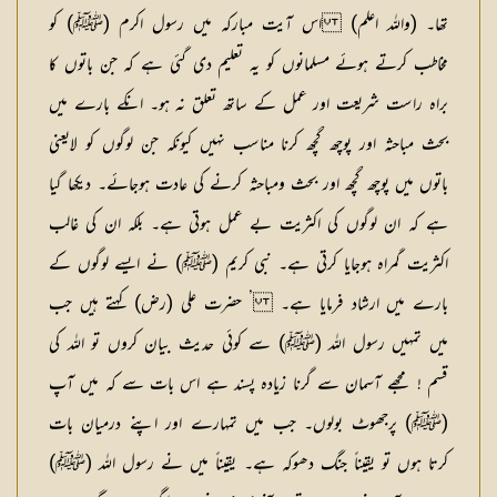
تھا۔ (واللہ اعلم) اس آیت مبارکہ میں رسول اکرم (ﷺ) کو
مخاطب کرتے ہوئے مسلمانوں کو یہ تعلیم دی گئی ہے کہ جن باتوں کا
براہ راست شریعت اور عمل کے ساتھ تعلق نہ ہو۔ انکے بارے میں
بحث مباحثہ اور پوچھ گچھ کرنا مناسب نہیں کیونکہ جن لوگوں کو لایعنی
باتوں میں پوچھ گچھ اور بحث ومباحثہ کرنے کی عادت ہوجائے۔ دیکھا گیا
ہے کہ ان لوگوں کی اکثریت بے عمل ہوتی ہے۔ بلکہ ان کی غالب
اکثریت گمراہ ہوجایا کرتی ہے۔ نبی کریم (ﷺ) نے ایسے لوگوں کے
بارے میں ارشاد فرمایا ہے۔ ’ حضرت علی (رض) کہتے ہیں جب
میں تمہیں رسول اللہ (ﷺ) سے کوئی حدیث بیان کروں تو اللہ کی
قسم ! مجھے آسمان سے گرنا زیادہ پسند ہے اس بات سے کہ میں آپ
(ﷺ) پرجھوٹ بولوں۔ جب میں تمہارے اور اپنے درمیان بات
کرتا ہوں تو یقیناً جنگ دھوکہ ہے۔ یقیناً میں نے رسول اللہ (ﷺ)