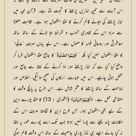
آیت کی تفسیر میں مفسرین کی غالب اکثریت نے ثابت کیا ہے کہ
اس آیت سے تین نمازیں پڑھنے کا ثبوت ملتا ہے۔ قرآن مجید میں
نماز پڑھنے کی بجائے قائم کرنے کا لفظ استعمال ہوا ہے۔ اقامت صلوٰۃ
سے مراد اس کے ظاہری آداب و شرائط بجا لانے کے ساتھ ساتھ
معاشرتی اور روحانی فوائد کا حصول ہے۔ اس لیے یہاں صرف ”
“
صَلُّوْا
کا لفظ استعمال نہیں کیا بلکہ ”
“ کا جامع لفظ استعمال فرما کر
اَقِیْمُوْا الصَّلٰوۃَ
واضح کیا گیا ہے کہ نماز پڑھنے اور ادا کرنے کے لحاظ سے جامع اور
مکمل ہونی چاہیے۔ اس میں طہارت، ارکان کی صحیح ادائیگی، اخلاص اور
جماعت کے ساتھ پڑھنے کا حکم شامل ہے۔ اس طرح یہ پانچ وقت کا
اجتماعی عمل ہے۔
(الشورٰی : 13) کا لفظ پورے دین
﴿ اَقِیْمُوْاالدِّیْنَ﴾
کے لیے بھی استعمال ہوا۔ جس طرح دین کا تقاضا صرف اس کے
احکامات پڑھ لینے سے پورا نہیں ہوتا جب تک اسے پورے طور پر نافذ
نہ کیا جائے ایسے ہی نماز پوری جامعیت کے ساتھ اس وقت قائم ہوگی