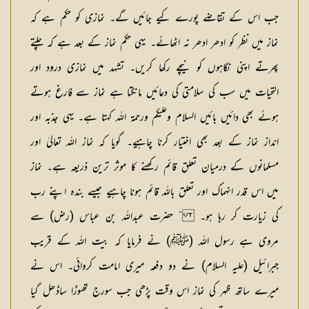
جب اس کے تقاضے پورے کیے جائیں گے۔ نمازی کو حکم ہے کہ
نماز میں نظر کو ادھر ادھر نہ اٹھائے۔ یہی حکم نماز کے بعد ہے کہ چلتے
پھرتے اپنی نگاہوں کو نیچے رکھا کریں۔ تشہد میں نمازی درود اور
التحیات میں سب کی سلامتی کی دعائیں مانگتا ہے نماز سے فارغ ہوتے
ہوئے بھی دائیں بائیں السلام وعلیکم ورحمۃ اللہ کہتا ہے۔ یہی جذبہ اور
انداز نماز کے بعد بھی اختیار کرنا چاہیے۔ گویا کہ نماز اللہ تعالیٰ اور
مسلمانوں کے درمیان تعلق قائم رکھنے کا موثر ترین ذریعہ ہے۔ نماز
میں اس قدر انہماک اور تعلق باللہ قائم ہونا چاہیے جیسے بندہ اپنے رب
کی زیارت کر رہا ہو۔ ” حضرت عبداللہ بن عباس (رض) سے
مروی ہے رسول اللہ (ﷺ) نے فرمایا کہ بیت اللہ کے قریب
جبرائیل (علیہ السلام) نے دو دفعہ میری امامت کروائی۔ اس نے
میرے ساتھ ظہر کی نماز اس وقت پڑھی جب سورج تھوڑا ساڈھل گیا