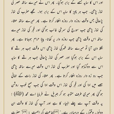
اور اس کا سایہ تسمے کے برابر ہوگیا۔ پھر اس نے میرے ساتھ عصر کی
نماز پڑھی۔ جب ہر چیز کا سایہ اس کے برابر ہوا۔ مجھے مغرب کی نماز
پڑھائی جس وقت روزہ دار روزہ افطار کرتا ہے۔ پھر میرے ساتھ عشاء
کی نماز پڑھی جب سورج کی سرخی غائب ہوگئی اور فجر کی نماز میرے
ساتھ اس وقت پڑھی جب روزہ دار پر کھانا، پینا حرام ہوجاتا ہے۔ پھر
اگلا دن آیا تو میرے ساتھ ظہرکی نماز پڑھی اس وقت جب ہر شے کا
سایہ اس کے برابر ہوگیا اور عصر کی نماز پڑھائی جب ہر شے کا سایہ
اس سے دوگناہو گیا اور مغرب کی نماز اس وقت میرے ساتھ پڑھی
جب رو زہ دار روزہ افطار کرتا ہے۔ پھر عشاء کی نماز رات کے تہائی
حصے میں ادا کی اور فجر کی نماز اس وقت ادا کی جب صبح خوب روشن
ہوگئی پھر میری طرف متوجہ ہو کر جبریل نے فرمایا اے محمد (ﷺ) !
یہ وقت آپ سے پہلے انبیاء کا ہے اور آپ کی نماز کا وقت ان
دونوں وقتوں کے درمیان ہے۔“
جماعت کی اہمیت :
” حضرت