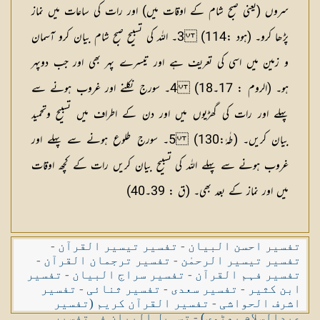
سروں (یعنی صبح شام کے اوقات میں) اور رات کی ساعات میں نماز
پڑھا کرو۔ (ہود :114) 3۔ اللہ کی تسبیح صبح شام بیان کرو آسمان
و زمین میں اسی کی تعریف ہے اور تیسرے پہر بھی اور جب دوپہر
ہو۔ (الروم : 17۔18) 4۔ سورج نکلنے اور غروب ہونے سے
پہلے اور رات کی گھڑیوں میں اور دن کے اطراف میں تسبیح وتحمید
بیان کریں۔ (طٰہٰ:130) 5۔ سورج طلوع ہونے سے پہلے اور
غروب ہونے سے پہلے اللہ کی تسبیح بیان کریں رات کے کچھ اوقات
میں اور نماز کے بعد بھی۔ (ق : 39۔40)
تفسیر احسن البیان
-
تفسیر تیسیر القرآن
-
تفسیر تیسیر الرحمٰن
-
تفسیر ترجمان القرآن
-
تفسیر فہم القرآن
-
تفسیر سراج البیان
-
تفسیر
ابن کثیر
-
تفسیر سعدی
-
تفسیر ثنائی
-
تفسیر
اشرف الحواشی
-
تفسیر القرآن کریم (تفسیر
عبدالسلام بھٹوی)
-
تسہیل البیان فی تفسیر