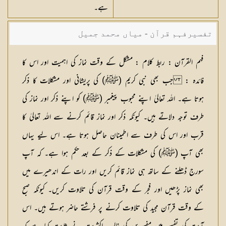
ہے۔
تفسیرفہم قرآن - میاں محمد جمیل
فہم القرآن : ربط کلام :
مشکل کے وقت نماز کی اہمیت اور اس کا
فائدہ : جب بھی نبی کریم (ﷺ) کی پریشانی اور مشکلات کا ذکر
ہوتا ہے۔ اللہ تعالیٰ اپنے محبوب پیغمبر (ﷺ) کو اپنے ذکر اور نماز کی
طرف توجہ دلاتے ہیں۔ کیونکہ ذکر اور نماز قائم کرنے سے اللہ تعالیٰ کا
قرب اور اس کی طرف سے اطمینان حاصل ہوتا ہے۔ اس لیے یہاں
بھی آپ (ﷺ) کی مشکلات کے ذکر کے بعد حکم ہوا ہے۔ کہ آپ
سورج ڈھلنے کے ساتھ ہی نماز قائم کریں اور رات کے اندھیرے میں
بھی نماز پڑھیں اور فجر کے وقت قرآن کی تلاوت کریں۔ کیونکہ صبح
کے وقت قرآن مجید کی تلاوت کرنے پر فرشتے حاضر ہوتے ہیں۔ اس