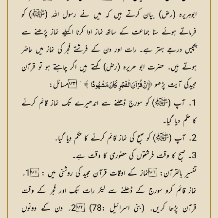
ابوہریرہ (رض) بیان کرتے ہیں کہ میں نے رسول اللہ (ﷺ) کو
فرماتے ہوئے سنا جماعت کے ساتھ نماز ادا کرنا اکیلے نماز پڑھنے سے
پچیس درجے بہتر ہے۔ رات اور دن کے فرشتے فجر کی نماز میں حاضر
ہوتے ہیں۔ حضرت ابو ھریرہ (رض) کہتے ہیں اگر چاہتے ہو تو قرآن
مجیدکی آیت پڑھو
“
مسائل:
﴿إِنَّ قُرْآنَ الْفَجْرِ کَانَ مَشْہُودًا
﴾
1۔ آپ (ﷺ) کو سورج ڈھلنے سے اندھیرے تک نماز قائم کرنے
کا حکم دیا گیا۔
2۔ آپ (ﷺ) کو صبح کی نماز قائم کرنے کا حکم دیا گیا۔
3۔ صبح کا وقت فرشتوں کی حضوری کا وقت ہے۔
تفسیر بالقرآن: نماز کے اوقات قرآن مجید کی روشنی میں :
1۔
نماز قائم کرو سورج کے ڈھلنے سے لیکر رات تک اور فجر کے وقت
قرآن پڑھا کریں۔ (بنی اسرائیل :78) 2۔ دن کے دونوں