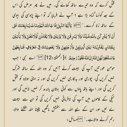
قتل کرے کہ وہ تیرے ساتھ کھائے گی۔ میں نے پھر عرض کی اس
کے بعد کونسا گناہ بڑا ہے ؟ آپ نے فرمایا کہ تو اپنے پڑوسی کی بیوی
کے ساتھ زنا کرے۔“
﴿
یَا أَیُّہَا النَّبِیُّ إِذَا جَاءَ کَ الْمُؤْمِنَاتُ یُبَایِعْنَکَ عَلٰی
أَنْ لَا یُشْرِکْنَ باللّٰہِ شَیْئًا وَلَا یَسْرِقْنَ وَلَا یَزْنِیْنَ وَلَا یَقْتُلْنَ أَوْلَادَہُنَّ وَلَا یَأْتِیْنَ
بِبُہْتَانٍ یَفْتَرِیْنَہُ بَیْنَ أَیْدِیْہِنَّ وَأَرْجُلِہِنَّ وَلَا یَعْصِیْنَکَ فِیْ مَعْرُوْفٍ فَبَایِعْہُنَّ
[ الممتحنۃ:12] ” اے نبی ! جب
وَاسْتَغْفِرْ لَہُنَّ اللّٰہَ إِنَّ اللّٰہَ غَفُوْرٌ رَحِیْمٌ
﴾
مومن عورتیں آپ کی بیعت کرنے آئیں کہ وہ اللہ کے ساتھ شرک
نہیں کریں گی، چوری اور بدکاری نہیں کریں گی اور نہ اپنی اولاد کو قتل
کریں گی اور اپنے ہاتھ پاؤں سے کوئی بہتان باندھ کر نہیں لائیں گی اور
نیکی کے کاموں میں آپ کی نافرمانی نہیں کریں گی تو ان سے بیعت
لے لیں اور ان کے لیے اللہ سے بخشش مانگیں یقیناً اللہ بخشنے والا،
رحم کرنے والاہے۔“
مسائل: