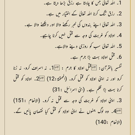
1۔ اللہ تعالیٰ جس کا چاہتا ہے رزق بڑھا دیتا ہے۔
2۔ رزق تنگ کرنا اللہ تعالیٰ کے اختیار میں ہے۔
3۔ اللہ تعالیٰ اپنے بندوں کی خبر رکھنے والا اور دیکھنے والا ہے۔
4۔ اولاد کو غربت کی وجہ سے قتل نہیں کرنا چاہیے۔
5۔ اللہ تعالیٰ سب کو روزی دینے والاہے۔
6۔ قتل اولاد بہت بڑا جرم ہے۔
تفسیر بالقرآن: قتل اولاد کا جرم :
1۔ نہ اسراف کرو، نہ زنا
کرو اور نہ اپنی اولاد کو قتل کرو۔ (الممتحنۃ:12) 2۔ اولاد کو قتل
کرنا بہت بڑا ظلم ہے۔ (بنی اسرائیل :31)
3۔ اپنی اولاد کو غربت کی وجہ سے قتل نہ کرو۔ (الانعام :151)
4۔ وہ لوگ جنہوں نے اپنی اولاد کو قتل کیا نقصان پائیں گے۔
(الانعام :140)