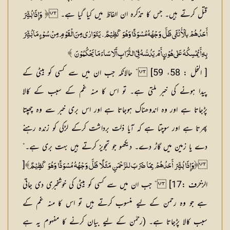
قتل کرتے ہیں۔ جس کا تذکرہ ان الفاظ میں کیا گیا ہے۔
﴿
وَإِذَا بُشِّرَ
أَحَدُہُمْ بالْأُنْثَی ظَلَّ وَجْہُہُ مُسْوَدًّا وَہُوَ کَظِیْمٌ۔ یَتَوَارٰی مِنَ الْقَوْمِ مِنْ سُوْءٍ مَا بُشِّرَ
بِہِ أَیُمْسِکُہُ عَلٰی ہُوْنٍ أَمْ یَدُسُّہُ فِیْ التُّرَابِ أَلَا سَاءَ مَا یَحْکُمُوْنَ
﴾
[ النحل : 58، 59] ” حالانکہ جب ان میں سے کسی کو بیٹی کے
پیدا ہونے کی خبر ملتی ہے۔ تو اس کا منہ غم کے سبب کے کالا
پڑجاتا ہے اور وہ اندوھناک ہوجاتا ہے اور اس بری خبر سے وہ چھپتا
پھرتا ہے اور سوچتا ہے کہ آیا ذلت برداشت کرکے لڑکی کو زندہ رہنے
دے یا زمین میں گاڑ دے۔ دیکھو جو تجویز کرتے ہیں بہت بری ہے۔“
[
﴿وَإِذَا بُشِّرَ أَحَدُہُمْ بِمَا ضَرَبَ للرَّحْمَنِ مَثَلًا ظَلَّ وَجْہُہُ مُسْوَدًّا وَہُوَ کَظِیْمٌ﴾
الزخرف :17] ” جب ان میں سے کسی کو بیٹی کی خوشخبری دی جاتی
ہے جو وہ رحمن کے لیے منسوب کرتے ہیں تو اس کا منہ غم کے
سبب کالا پڑجاتا ہے۔ (رحمٰن کے لیے بیان کرنے کا مفہوم یہ ہے