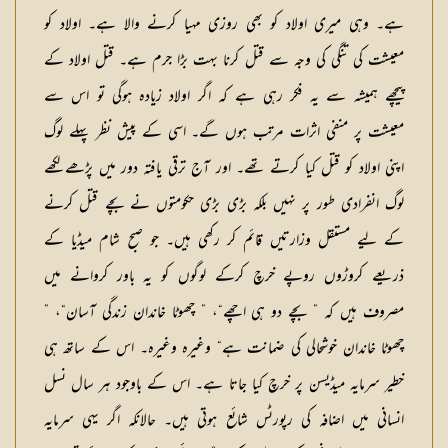
ہے۔ وہی میری اولاد کو بھی روزی مہیا کرنے والا ہے۔ اولاد کو
معیشت کی تنگی کی وجہ سے قتل کرنا بہت بڑا جرم ہے۔ قتل اولاد کے
پیچھے ہمیشہ سے یہ فکر رہی ہے کہ اگر اولاد زیادہ ہوگی تو اس سے
معیشت پر منفی اثرات مرتب ہوں گے۔ اسی کے پیش نظر پہلے لوگ
اپنی اولاد کو قتل کیا کرتے تھے۔ اور آج ترقی یافتہ دور میں پڑھے لکھے
لوگ انفرادی طور پر نہیں بلکہ بڑی بڑی حکومتوں نے بچے قتل کرنے
کے لیے مستقل وزارتیں قائم کر رکھی ہیں۔ جو صبح شام میڈیا کے
ذریعے کروڑوں روپے خرچ کرکے لوگوں کو یہ باور کروانے میں
مصروف ہیں کہ ” بچے دو ہی اچھے“، ” چھوٹا خاندان زندگی آسان“، ”
چھوٹا خاندان خوشحالی کی ضمانت ہے“ وغیرہ وغیرہ۔ اس کے ساتھ ہی
خطیر سرمایہ میڈیسن پر خرچ کیا جاتا ہے۔ اس کے باوجود ہر سال نسل
انسانی میں اضافہ کی رپورٹس شائع ہوتی ہیں۔ حالانکہ اگر یہی سرمایہ