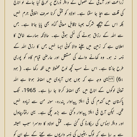
زراعت اور آمدنی کے حصول کے دیگر ذرائع پر خرچ کیا جائے تو اناج
کی قلت سے بچا جا سکتا ہے۔ اولاد کو قتل کرنا صرف اخلاقی جرم نہیں
بلکہ اس کے پیچھے شرک جیسا ناقابل معافی گناہ بھی پایا جاتا ہے۔ جس
سے اللہ کے رزاق ہونے کی نفی ہوتی ہے۔ حالانکہ ہمارے خالق کا
اعلان ہے کہ زمین میں چلنے والا کوئی ایسا نہیں جس کا رزق اللہ کے
ذمہ نہ ہو۔ وہ کھانے والے کی مستقل اور عارضی قیام گاہ کو پوری
طرح جانتا ہے۔ اس نے سب کچھ لوح محفوظ میں لکھ رکھا ہے۔ ( ہود
:6) یہی وجہ ہے کہ جوں جوں آبادی میں اضافہ ہوتا ہے اللہ
تعالیٰ لوگوں کے اناج میں بھی اضافہ کرتا جا رہا ہے۔ 1965ء تک
پاکستان میں گندم کی فی ایکڑ پیداوار پندرہ، سولہ من سے زیادہ نہیں
تھی۔ لیکن آج فی ایکڑ پیداوار دگنی سے بڑھ چکی ہے۔ یہی رفتارچاول
اور دیگر اجناس کی ریکارڈ کی گئی ہے۔ قتل اولاد کا دوسرا سبب ہمیشہ
سے یہ رہا ہے کہ لوگ بیٹیوں کی ذمہ داریوں سے بچنے کے لیے ان کو