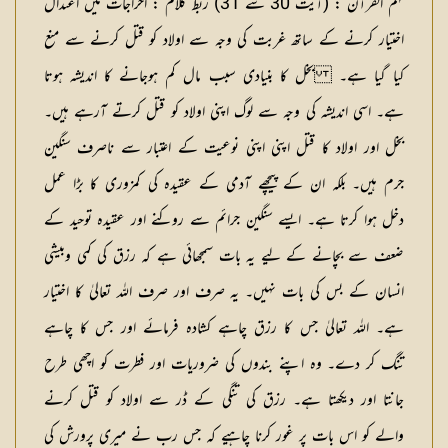
فہم القرآن :
(آیت 30 سے 31)
ربط کلام :
اخراجات میں اعتدال
اختیار کرنے کے ساتھ غربت کی وجہ سے اولاد کو قتل کرنے سے منع
کیا گیا ہے۔ بخل کا بنیادی سبب مال کم ہوجانے کا اندیشہ ہوتا
ہے۔ اسی اندیشہ کی وجہ سے لوگ اپنی اولاد کو قتل کرتے آرہے ہیں۔
بخل اور اولاد کا قتل اپنی اپنی نوعیت کے اعتبار سے ناصرف سنگین
جرم ہیں۔ بلکہ ان کے پیچھے آدمی کے عقیدہ کی کمزوری کا بڑا عمل
دخل ہوا کرتا ہے۔ ایسے سنگین جرائم سے روکنے اور عقیدہ توحید کے
ضعف سے بچانے کے لیے یہ بات سمجھائی ہے کہ رزق کی کمی وبیشی
انسان کے بس کی بات نہیں۔ یہ صرف اور صرف اللہ تعالیٰ کا اختیار
ہے۔ اللہ تعالیٰ جس کا رزق چاہے کشادہ فرمائے اور جس کا چاہے
تنگ کر دے۔ وہ اپنے بندوں کی ضروریات اور فطرت کو اچھی طرح
جانتا اور دیکھتا ہے۔ رزق کی تنگی کے ڈر سے اولاد کو قتل کرنے
والے کو اس بات پر غور کرنا چاہیے کہ جس رب نے میری پرورش کی