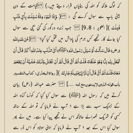
کہ لوگ ملائکہ کو اللہ کی بیٹیاں قرار دیتے ہیں۔)
قیامت کے دن
بیٹی باپ سے سوال کرے گی :
(
وَإِذَا الْمَوْءُ ودَۃُ سُئِلَتْ بِأَیِّ ذَنْبٍ
)[ التکویر : 8۔9] ” جب زندہ درگور کی گئی بچی سے سوال
قُتِلَتْ
کیا جائے گا۔ تجھے کس جرم کی پاداش میں قتل کیا گیا؟“ (
عَنْ عَبْدِ اللّٰہِ
ﷺ
(رض) قَالَ سَأَلْتُ أَوْ سُئِلَ رَسُول اللّٰہِ (
) أَیُّ الذَّنْبِ عِنْدَ اللّٰہِ أَکْبَرُ قَالَ أَنْ
تَجْعَلَ لِلّٰہِ نِدًّا وَہْوَ خَلَقَکَ قُلْتُ ثُمَّ أَیٌّ قَالَ ثُمَّ أَنْ تَقْتُلَ وَلَدَکَ خَشْیَۃَ أَنْ یَطْعَمَ
)[
مَعَکَ قُلْتُ ثُمَّ أَیٌّ قَالَ أَنْ تُزَانِیَ بِحَلِیلَۃِ جَارِکَ
رواہ البخاری : کتاب التفسیر،
....] ” حضرت عبداللہ (رض) بیان
باب قولہ الذین لایدعون مع اللہ
کرتے ہیں کہ رسول اللہ (ﷺ) سے سوال کیا گیا کہ کونسا گناہ اللہ
کے نزدیک سب سے بڑا ہے ؟ آپ نے فرمایا کہ تو اللہ کے ساتھ
کسی کو شریک ٹھہرائے حالانکہ اس نے تجھے پیدا کیا ہے۔ میں نے پھر
سوال کیا اس کے بعد ؟ آپ نے فرمایا کہ اپنی اولاد کو اس ڈر سے