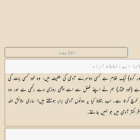
اگلا صفحہ
نا ابوالکلام آزاد
غور کرو) ایک غلام ہے کسی دوسرے آدمی کی ملکیت میں، وہ خود کسی بات کی
ی ہے (خود مختار) ہم نے اپنے فضل سے اسے اچھی روزی دے رکھی ہے اور وہ
رچ کرتا ہے۔ اب بتلاؤ کیا یہ دونوں آدمی برابر ہوسکتے ہیں؟ ساری ستائش اللہ
 اکثر آدمی ہیں جو نہیں جانتے۔