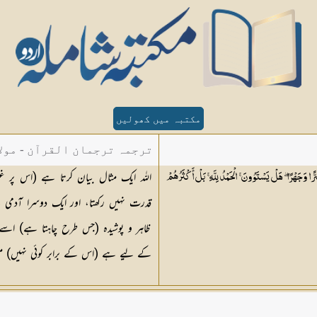
مکتبہ میں کھولیں
ترجمہ ترجمان القرآن - مولا
اللہ ایک مثال بیان کرتا ہے (اس پر 
ا وَجَهْرًا ۖ هَلْ يَسْتَوُونَ ۚ الْحَمْدُ لِلَّهِ ۚ بَلْ أَكْثَرُهُمْ
قدرت نہیں رکھتا، اور ایک دوسرا آدم
ظاہر و پوشیدہ (جس طرح چاہتا ہے) اسے خ
کے لیے ہے (اس کے برابر کوئی نہیں) مگر