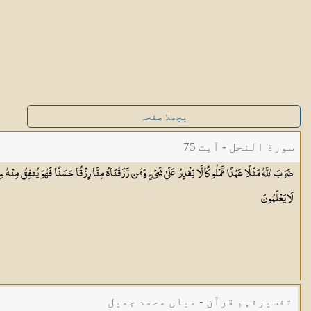
پچھلا صفحہ
سورة النحل - آیت 75
ضَرَبَ اللَّهُ مَثَلًا عَبْدًا مَّمْلُوكًا لَّا يَقْدِرُ عَلَىٰ شَيْءٍ وَمَن رَّزَقْنَاهُ مِنَّا رِزْقًا حَسَنًا فَهُوَ يُنفِقُ مِنْهُ سِرًّ
لَا
يَعْلَمُونَ
تفسیرفہم قرآن - میاں محمد جمیل