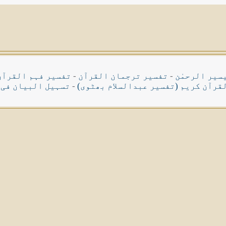
سیر الرحمٰن
-
تفسیر ترجمان القرآن
-
تفسیر فہم القرآن
قرآن کریم (تفسیر عبدالسلام بھٹوی)
-
تسہیل البیان فی 