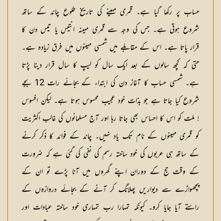
حساب پر رکھا گیا ہے۔ قمری مہینے کی تاریخ طلوع چاند کے ساتھ
شروع ہوتی ہے۔ جس کی وجہ سے قمری مہینہ انتیس یا تیس دن کا
قرار پاتا ہے۔ اس کے مقابلے میں شمسی مہینوں میں فرق زیادہ ہے۔
حتی کہ کچھ سالوں کے بعد ایک سال کو لیپ کا سال قرار دینا پڑتا
ہے۔ شمسی حساب کا آغاز دن کی ابتداء کے بجائے رات 12 بجے
شروع کیا جاتا ہے جو بذات خود عجیب محسوس ہوتا ہے۔ لیکن افسوس
! ملت کو اس کا احساس بھی جاتا رہا اور آج مسلمانوں کی غالب اکثریت
کو قمری مہینوں کے نام تک یاد نہیں۔ چاند کے فوائد کا ذکر کرنے
کے ساتھ ہی عربوں کی خود ساختہ رسم کی نفی کی گئی ہے کہ ضرورت
کے وقت حج کے دوران اپنے گھروں میں آنا پڑے تو ان کے
پچھواڑے سے دیواریں پھلانگ کر آنے کے بجائے دروازوں کے
راستے آیا جایا کرو۔ کیونکہ تمہارا رب تمہاری خود ساختہ عبادات اور