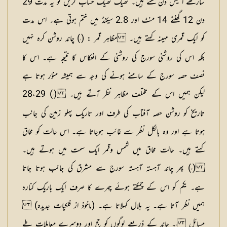
ساڑھے انتیس دن لگتے ہیں۔ ٹھیک ٹھیک حساب کریں تو یہ مدت 29
دن 12 گھنٹے 14 منٹ اور 2.8 سیکنڈ میں ختم ہوتی ہے۔ اس مدت
کو ایک قمری مہینہ کہتے ہیں۔ مظاہر قمر : (
) چاند روشن کرہ نہیں
١
بلکہ اس کی روشنی سورج کی روشنی کے انعکاس کا نتیجہ ہے۔ اس کا
نصف حصہ سورج کے سامنے ہونے کی وجہ سے ہمیشہ منوّر ہوتا ہے
لیکن ہمیں اس کے مختلف مظاہر نظر آتے ہیں۔ (
) 28،29
٢
تاریخ کو روشن حصہ آفتاب کی طرف اور تاریک پہلو زمین کی جانب
ہوتا ہے اور وہ بالکل نظر سے غائب ہوجاتا ہے۔ اس حالت کو محاق
کہتے ہیں۔ حالت محاق میں شمس وقمر ایک سمت میں ہوتے ہیں۔
(
) پھر چاند آہستہ آہستہ سورج سے مشرق کی جانب ہوتا جاتا
٣
ہے۔ یکم کو اس کے چمکتے ہوئے چہرے کا صرف ایک باریک کنارہ
ہمیں نظر آتا ہے۔ یہ ہلال کہلاتا ہے۔ (ماخوذ از فلکیات جدیدہ)
مسائل
۔ چاند کے ذریعے لوگوں کو حج اور دوسرے معاملات طے
١