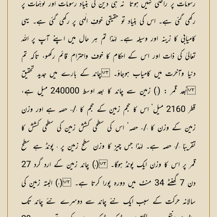
رسومات پر راضی نہیں ہوتا‘ نہ ہی دین کی بنیاد رسومات اور توہّمات پر
رکھی گئی ہے۔ اس کی بنیاد تو حقیقی خوفِ الٰہی پر رکھی گئی ہے۔ یہی
کامیابی کا زینہ اور وسیلہ ہے۔ لہٰذا تم ہر حال میں اپنے آپ پر اللہ
تعالیٰ کی ذات اور اس کے احکام کا خوف واحترام قائم رکھو، تاکہ تم
دنیا وآخرت میں کامیاب ہوجاؤ۔ چاند کے بارے میں جدید تحقیق
بُعد قمر : (
) زمین سے چاند کا بعد اوسط 240000 میل ہے،
١
قطر 2160 میل‘ اس کا حجم زمین کے حجم کا
/
حصہ ہے اور وزن
٤٩
١
زمین کے وزن کا
/
حصہ‘ اس کی سطحی کشش زمین کی سطحی کشش کا
٨١
١
تقریبًا
/
حصہ ہے۔ لہٰذا جس چیز کا وزن سطح زمین پر
پونڈ ہے سطح
٦
٦
١
قمر پر اس کا وزن ایک پونڈ ہوگا۔ (
) چاند زمین کے ارد گرد 27
٢
دن 7 گھنٹے 34 منٹ میں دورہ پورا کرتا ہے۔ (
) البتہ زمین کی
٣
سالانہ حرکت کے سبب ایک نئے چاند سے دوسرے نئے چاند تک