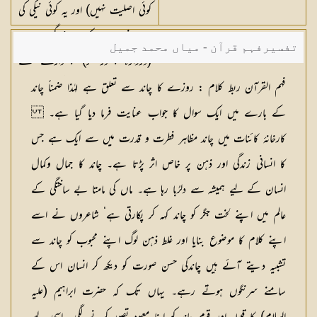
کوئی اصلیت نہیں) اور یہ کوئی نیکی کی
بات نہیں ہے کہ اپنے گھروں میں
تفسیرفہم قرآن - میاں محمد جمیل
(دروازہ چھوڑ کر) پچھواڑے سے
داخل ہو) جیسا کہ عرب کی رسم تھی
فہم القرآن ربط کلام : روزے کا چاند سے تعلق ہے لہٰذا ضمناً چاند
کہ حج کے مہینے کا چاند دیکھ لیتے اور
کے بارے میں ایک سوال کا جواب عنایت فرما دیا گیا ہے۔
احرام باندھ لینے کے بعد اگر گھروں
کارخانۂ کائنات میں چاند مظاہر فطرت و قدرت میں سے ایک ہے جس
میں داخل ہونا چاہتے تو دروازے
کا انسانی زندگی اور ذہن پر خاص اثر پڑتا ہے۔ چاند کا جمال وکمال
سے داخل نہ ہوتے، پچھواڑے سے
انسان کے لیے ہمیشہ سے دلرُبا رہا ہے۔ ماں کی مامتا بے ساختگی کے
راہ نکال کر جاتے) نیکی تو اس کے
عالم میں اپنے لخت جگر کو چاند کہہ کر پکارتی ہے‘ شاعروں نے اسے
لیے ہے جس نے اپنے اندر تقوی
اپنے کلام کا موضوع بنایا اور غلط ذہن لوگ اپنے محبوب کو چاند سے
پیدا کیا۔ پس (ان وہم پرستیوں میں
تشبیہ دیتے آئے ہیں چاندکی حسن صورت کو دیکھ کر انسان اس کے
مبتلا نہ ہو) گھروں میں آؤ تو
سامنے سرنگوں ہوتے رہے۔ یہاں تک کہ حضرت ابراہیم (علیہ
دروازے ہی کی راہ آؤ۔ (پچھواڑے