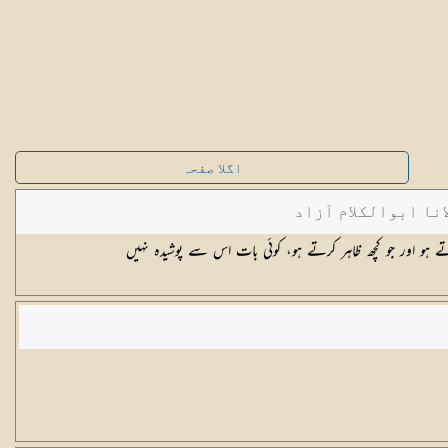
اگلا صفحہ
نا ابوالکلام آزاد
تے ہو اور جو کچھ ظاہر کرتے ہو، کوئی بات اس سے پوشیدہ نہیں