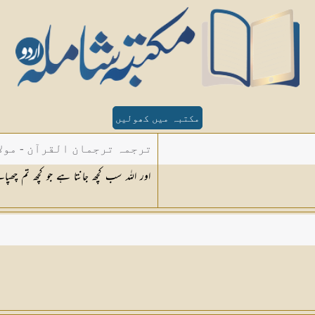
مکتبہ میں کھولیں
ترجمہ ترجمان القرآن - مولا
اور اللہ سب کچھ جانتا ہے جو کچھ تم چھپا