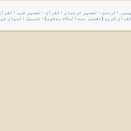
سیر الرحمٰن
-
تفسیر ترجمان القرآن
-
تفسیر فہم القرآن
قرآن کریم (تفسیر عبدالسلام بھٹوی)
-
تسہیل البیان فی 