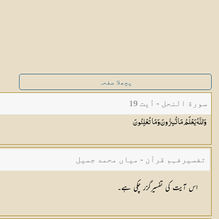
پچھلا صفحہ
سورة النحل - آیت 19
وَاللَّهُ يَعْلَمُ مَا تُسِرُّونَ وَمَا
تُعْلِنُونَ
تفسیرفہم قرآن - میاں محمد جمیل
اس آیت کی تفسیرگزر چکی ہے۔