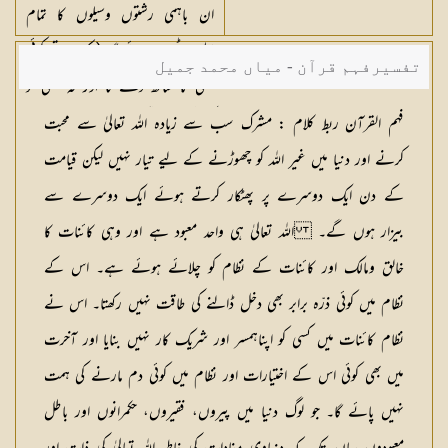
ان باہمی رشتوں وسیلوں کا تمام
سلسلہ ٹوٹ جائے گا ( کہ نہ تو کوئی
تفسیرفہم قرآن - میاں محمد جمیل
کسی کا ساتھ دے گا اور نہ کسی کو
کسی کی فکر ہوگی)
فہم القرآن ربط کلام : مشرک سب سے زیادہ اللہ تعالیٰ سے محبت
کرنے اور دنیا میں غیر اللہ کو چھوڑنے کے لیے تیار نہیں لیکن قیامت
کے دن ایک دوسرے پر پھٹکار کرتے ہوئے ایک دوسرے سے
بیزار ہوں گے۔ اللہ تعالیٰ ہی واحد معبود ہے اور وہی کائنات کا
خالق ومالک اور کائنات کے نظام کو چلائے ہوئے ہے۔ اس کے
نظام میں کوئی ذرّہ برابر بھی دخل ڈالنے کی طاقت نہیں رکھتا۔ اس نے
نظام کائنات میں کسی کو اپناہمسر اور شریک کار نہیں بنایا اور آخرت
میں بھی کوئی اس کے اختیارات اور نظام میں کوئی دم مارنے کی ہمت
نہیں پائے گا۔ جو لوگ دنیا میں پیروں، فقیروں، حکمرانوں اور باطل