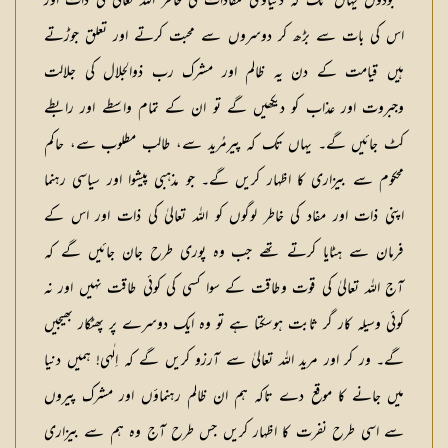
معبودوں یہاں تک کہ دنیاوی مفادات کی خاطر اللہ تعالیٰ کی ذات اور
اس کی بات سے بڑھ کر دوسروں سے محبت کرتے اور تعلق جوڑتے
ہیں قیامت کے دن یہ ظالم اور مشرک رب ذوالجلال کی جلالت
وجبروت اور عذاب کو دیکھیں گے تو ان کے تمام واسطے اور رابطے
کٹ جائیں گے۔ یہاں تک کہ پیرمُرید سے، طالب مطلوب سے، حاکم
محکوم سے بیزاری کا اظہار کریں گے۔ جو مذہبی پیشوا اور سیاسی رہنما
اپنی ذات اور مفاد کی خاطر لوگوں کو اللہ تعالیٰ کی ذات اور اس کے
فرمان سے ہٹایا کرتے تھے جب وہ پوری طرح جان جائیں گے کہ
آج اللہ تعالیٰ کی قوت وطاقت کے سوا کسی کی کوئی طاقت نہیں اور نہ
کوئی وسیلہ کار گر ثابت ہوسکتا ہے تو وہ ایک دوسرے پر پھٹکار بھیجیں
گے۔ ور کر اور مرید اللہ تعالیٰ سے آرزو کریں گے کہ اِلٰہی! ہمیں دنیا
میں جانے کا موقع دے تاکہ ہم ان ظالم رہنماؤں اور مشرک پیروں
سے اسی طرح نفرت کا اظہار کریں جس طرح آج وہ ہم سے بیزاری