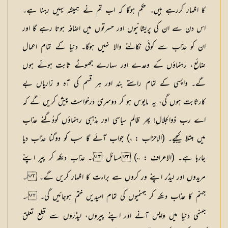
کا اظہار کررہے ہیں۔ حکم ہوگا کہ اب تم نے ہمیشہ یہیں رہنا ہے۔
اس دن سے ان کی پریشانیوں اور حسرتوں میں اضافہ ہوتا رہے گا اور
ان کو عذاب سے کوئی نکالنے والا نہیں ہوگا۔ دنیا کے تمام اعمال
ضائع، رہنماؤں کے وعدے اور سہارے جھوٹے ثابت ہوئے ہوں
گے۔ واپسی کے تمام راستے بند اور ہر قسم کی آہ و زاریاں بے
کارثابت ہوں گی، یہ مایوس ہو کر دوسری درخواست پیش کریں گے کہ
اے رب ذوالجلال! پھر ظالم سیاسی اور مذہبی رہنماؤں کودُگنے عذاب
میں مبتلا کیجیے۔ (الاحزاب :
) جواب آئے گا سب کو دوگنا عذاب دیا
٦٧
جارہا ہے۔ (الاعراف :
) مسائل
۔ عذاب دیکھ کر پیر اپنے
١
٣٨
مریدوں اور لیڈر اپنے ور کروں سے براءت کا اظہار کریں گے۔
۔
٢
جہنم کا عذاب دیکھ کر جہنمیوں کی تمام امیدیں ختم ہوجائیں گی۔
۔
٣
جہنمی دنیا میں واپس آنے اور اپنے پیروں، لیڈروں سے قطع تعلق