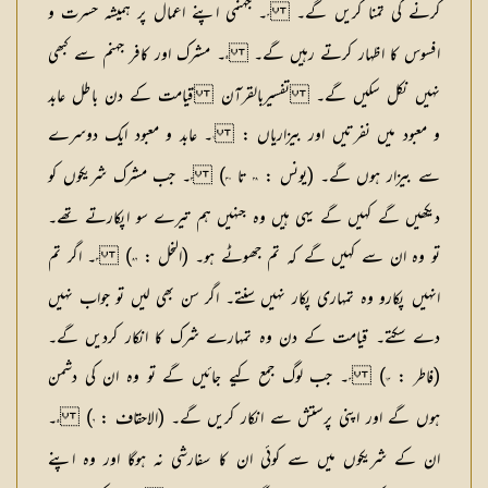
کرنے کی تمنا کریں گے۔
۔ جہنمی اپنے اعمال پر ہمیشہ حسرت و
٤
افسوس کا اظہار کرتے رہیں گے۔
۔ مشرک اور کافر جہنم سے کبھی
٥
نہیں نکل سکیں گے۔ تفسیربالقرآن قیامت کے دن باطل عابد
و معبود میں نفرتیں اور بیزاریاں :
۔ عابد و معبود ایک دوسرے
١
سے بیزار ہوں گے۔ (یونس :
تا
)
۔ جب مشرک شریکوں کو
٢
٣٠
٢٨
دیکھیں گے کہیں گے یہی ہیں وہ جنہیں ہم تیرے سو اپکارتے تھے۔
تو وہ ان سے کہیں گے کہ تم جھوٹے ہو۔ (النحل :
)
۔ اگر تم
٣
٨٦
انہیں پکارو وہ تمہاری پکار نہیں سنتے۔ اگر سن بھی لیں تو جواب نہیں
دے سکتے۔ قیامت کے دن وہ تمہارے شرک کا انکار کردیں گے۔
(فاطر :
)
۔ جب لوگ جمع کیے جائیں گے تو وہ ان کی دشمن
٤
١٤
ہوں گے اور اپنی پرستش سے انکار کریں گے۔ (الاحقاف :
)
۔
٥
٦
ان کے شریکوں میں سے کوئی ان کا سفارشی نہ ہوگا اور وہ اپنے