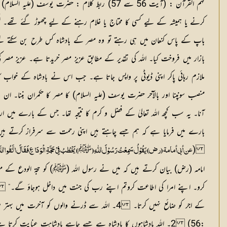
فہم القرآن :
(آیت 56 سے 57)
ربط کلام :
حضرت یوسف (علیہ السلام) کا
کرنے یا ہمیشہ کے لیے کسی کا محتاج یا غلام رہنے کے لیے چھوڑ گئے تھے۔ لیکن د
باپ کے پاس کنعان میں ہی رہتے تو وہ مصر کے بادشاہ کس طرح بن سکتے تھے۔ یہ
بازار میں فروخت کیا۔ اللہ کی تقدیر کے مطابق عزیز مصر خریدتا ہے۔ عزیز مصر 
ملازم رہائی پاکر اپنی ڈیوٹی پر واپس جاتا ہے۔ جب اس نے بادشاہ کے خواب کا 
منصب سونپنا اور بالآخر حضرت یوسف (علیہ السلام) کا مصر کا حکمران بننا۔ ا
آنا۔ یہ سب کچھ اللہ تعالیٰ کے فضل و کرم کا نتیجہ تھا۔ جس کے بارے میں ار
بارے میں فرمایا ہے کہ ہم جسے چاہتے ہیں اپنی رحمت سے سرفراز کرتے ہیں ا
(
ﷺ
عن أبی أمامۃ (رض) یَقُوْلُ سَمِعْتُ رَسُوْلَ اللّٰہِ (
) یَخْطُبُ فِیْ حَجَّۃِ الْوَدَاعِ فَقَالَ اتَّقُوا ا
امامہ (رض) بیان کرتے ہیں کہ میں نے رسول اللہ (ﷺ) کو حجۃ الودع کے موق
کرو۔ اپنے امرا کی اطاعت کروتم اپنے رب کی جنت میں داخل ہوجاؤ گے۔
کے اجر کو ضائع نہیں کرتا۔ 4۔ اللہ سے ڈرنے والوں کو آخرت میں بہتر صلہ دیا جائے گا۔