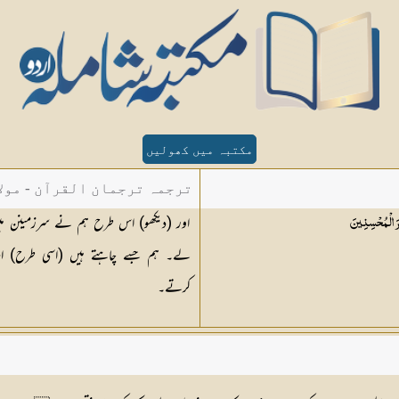
مکتبہ میں کھولیں
ترجمہ ترجمان القرآن - مولا
اور (دیکھو) اس طرح ہم نے سرزمینن م
َ
الْمُحْسِنِينَ
لے۔ ہم جسے چاہتے ہیں (اسی طرح) اپن
کرتے۔