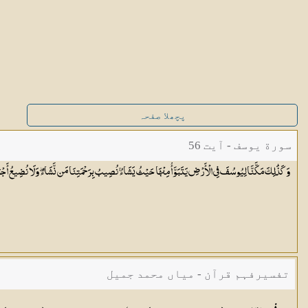
پچھلا صفحہ
سورة یوسف - آیت 56
وَكَذَٰلِكَ مَكَّنَّا لِيُوسُفَ فِي الْأَرْضِ يَتَبَوَّأُ مِنْهَا حَيْثُ يَشَاءُ ۚ نُصِيبُ بِرَحْمَتِنَا مَن نَّشَاءُ ۖ وَلَا نُضِيعُ أَجْر
تفسیرفہم قرآن - میاں محمد جمیل