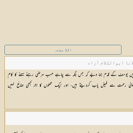
اگلا صفحہ
نا ابوالکلام آزاد
یں یوسف کے قدم جما دیے کہ جس جگہ سے چاہے حسب مرضی رہنے سہنے کا کام
ی رحمت سے فیض یاب کردیتے ہیں، اور نیک عملوں کا اجر کبھی ضائع نہیں