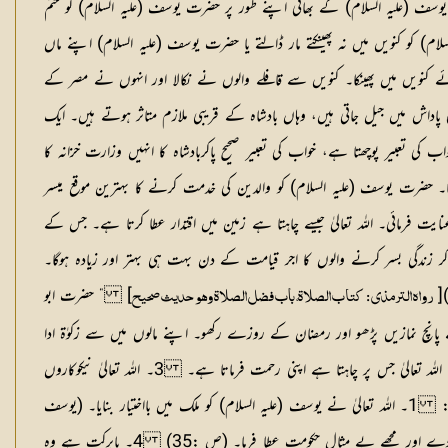
یوسف (علیہ السلام) کے بھائی اپنے طور پر حضرت یوسف (علیہ السلام) کو ختم
ام) کو کنویں میں نہ پھینکتے مار ڈالتے یا حضرت یوسف (علیہ السلام) اپنے ماں
ئے کنویں میں پھینکا۔ کنویں سے قافلے والوں نے نکالا اور انہوں نے مصر کے
ی پاداش میں جیل جاتی ہیں، وہاں بادشاہ کے قریبی ملازم متاثر ہوتے ہیں۔ ایک
 تعبیر پوچھتا ہے، خواب کی تعبیر صحیح پاکربادشاہ کا انہیں وزارت خزانہ کا
نا۔ حضرت یوسف (علیہ السلام) کو والدین کی خدمت کرنے کا بہترین موقع میسر
ت فرمائی۔ اللہ تعالیٰ جیسے چاہتا ہے زمین میں اقتدار عطا کرتا ہے۔ جس کے
 زندگی بسر کرنے والوں کا اجر قیامت کے دن بہت ہی بہتر اور زیادہ ہوگا۔
)
] ” حضرت ابو
رواہ الترمذی : کتاب الصلاۃ، باب فضل الصلاۃ وہو حدیث صحیح
انچ نمازیں پڑھو اور رمضان کے روزے رکھو۔ اپنے مالوں میں سے زکوٰۃ ادا
1۔ اللہ تعالیٰ نے یوسف (علیہ السلام) کو ملک میں بااختیار بنا دیا۔ 2۔ اللہ تعالیٰ جس پر چاہتا ہے اپنی رحمت فرماتا ہے۔ 3۔ اللہ تعالیٰ نیکوکاروں
 :
1۔ اللہ تعالیٰ نے یوسف (علیہ السلام) کو ملک میں بااختیار بنایا۔ (یوسف
:56) 2۔ اللہ بادشاہوں کا بادشاہ ہے جسے چاہے بادشاہت عنایت کرتا ہے۔ (آل عمران :26) 3۔ حضرت سلیمان (علیہ السلام) نے دعا کی اللہ مجھے بخش دے اور مجھے بے مثال حکومت عطا فرما۔ (ص :35) 4۔ بابرکت ہے وہ