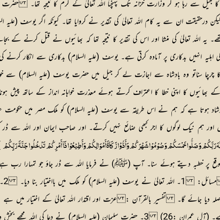
 جیل سے رہا ہو کر وزارت خزانہ تک پہنچنا اللہ تعالیٰ کے کرم کا نتیجہ تھا۔ حضرت 
رحقیقت ان سے یہ کام اللہ تعالیٰ کی تقدیر نے کروایا تھا۔ کیونکہ اگر یوسف (علیہ السل
 اللہ تعالیٰ کی منشا اور اس کی تقدیر کا نتیجہ تھا کہ بھائیوں نے قتل کرنے کے بجا
کی اہلیہ انہیں بدکاری پر آمادہ کرتی ہے۔ یوسف (علیہ السلام) بدکاری سے انکار کرنے ک
چرچا سناتو وہ بادشاہ سے اجازت لے کر جیل میں حضرت یوسف (علیہ السلام) سے خواب کی
ن کے بھائیوں کا اپنی خطا کا اعتراف کرتے ہوئے معذرت خواہانہ انداز کے ساتھ پیش ہو
شاد ہوتا ہے کہ ہم نے اس طریقہ سے یوسف (علیہ السلام) کو ملک مصر میں حکومت عنای
ور ہم نیک لوگوں کا اجر کبھی ضائع نہیں کرتے۔ اور صاحب ایمان اور اللہ سے ڈر کر
[
للَّہَ رَبَّکُمْ وَصَلُّوا خَمْسَکُمْ وَصُوْمُوْا شَہْرَکُمْ وَأَدُّوْا زَکَاۃَ أَمْوَالِکُمْ وَأَطِیْعُوْا ذَآ أَمْرِکُمْ تَدْخُلُوا جَنَّۃَ رَبِّکُمْ
ع پر خطبہ دیتے ہوئے سنا۔ آپ (ﷺ) نے فرمایا اللہ سے ڈر جاؤ جو تمہارا رب ہے پ
“
مسائل:
تفسیر بالقرآن : عزت اور اقتدار اللہ تعالیٰ کے اختیار میں ہے