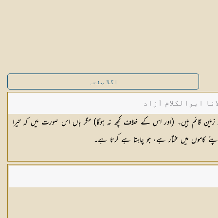
اگلا صفحہ
نا ابوالکلام آزاد
ین قائم ہیں۔ (اور اس کے خلاف کچھ نہ ہوگا) مگر ہاں اس صورت میں کہ تیرا
ر اپنے کاموں میں مختار ہے، جو چاہتا ہے کرتا ہے۔