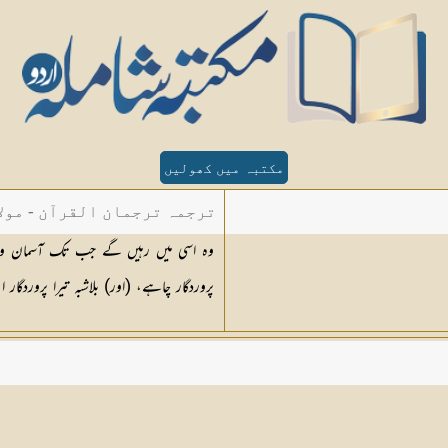
مکتبہ میں کھولیں
ترجمہ ترجمان القرآن - مولا
وہ اسی میں رہیں گے جب تک آسمان و زم
پروردگار چاہے، (اور) بلاشبہ تیرا پروردگا