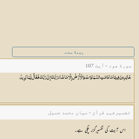
پچھلا صفحہ
سورة ھود - آیت 107
خَالِدِينَ فِيهَا مَا دَامَتِ السَّمَاوَاتُ وَالْأَرْضُ إِلَّا مَا شَاءَ رَبُّكَ ۚ إِنَّ رَبَّكَ فَعَّالٌ لِّمَا
يُرِيدُ
تفسیرفہم قرآن - میاں محمد جمیل
اس آیت کی تفسیرگزر چکی ہے۔