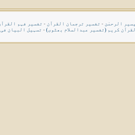
سیر الرحمٰن
-
تفسیر ترجمان القرآن
-
تفسیر فہم القرآن
قرآن کریم (تفسیر عبدالسلام بھٹوی)
-
تسہیل البیان فی 