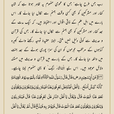
رب جس طرح چاہے“ جس کا عمومی مفہوم یہ ظاہر ہوتا ہے کہ شاید
کفار اور مشرکین کو بھی کسی وقت جہنم سے نکال لیا جائے گا۔ اس
بارے میں اہل علم کے ذاتی اقوال اور استنباط ہیں۔ کہ ایک مدت کے
بعد کفار اور مشرکین کو بھی جہنم سے نکال لیا جائے گا۔ جس کی قرآن
و حدیث سے کوئی دلیل نہیں ملتی۔ البتہ عقیدۂ توحید رکھنے والے کبیرہ
گناہوں کے مرتکب مجرموں کو ان کی سزا پوری ہونے کے بعد جنت
میں داخلہ دیا جائے گا۔ جس کے بارے میں قرآن و حدیث میں مستند
دلائل موجود ہیں۔ اس لیے اِلَّامَاشَاءَ رَبُّکَ‘ کا یہی مفہوم لینا چاہیے۔
(
ﷺ
عَنْ أَبِیْ سَعِیْدٍ (رض) قَالَ قَالَ رَسُوْلُ اللَّہِ (
) یُجَاٗٗءُ بالْمَوْتِ یَوْمَ الْقِیَامَۃِ
کَأَنَّہُ کَبْشٌ أَمْلَحُ۔۔ یَا أَہْلَ الْجَنَّۃِ ہَلْ تَعْرِفُوْنَ ہَذَا فَیَشْرَءِبُّوْنَ وَیَنْظُرُوْنَ وَیَقُوْلُوْنَ
نَعَمْ ہَذَا الْمَوْتُ قَالَ وَیُقَالُ یَا أَہْلَ النَّارِ ہَلْ تَعْرِفُوْنَ ہَذَا قَالَ فَیَشْرَءِبُّوْنَ
وَیَنْظُرُوْنَ وَیَقُوْلُوْنَ نَعَمْ ہَذَا الْمَوْتُ قَالَ فَیُؤْمَرُ بِہِ فَیُذْبَحُ قَالَ ثُمَّ یُقَالُ یَا أَہْلَ