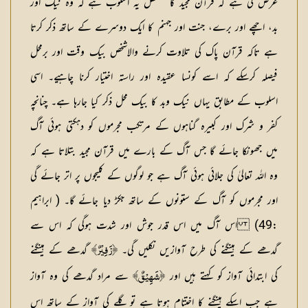
عرض کی ہے کہ قرآن مجید کا مستقل یہ اسلوب ہے کہ وہ نیک اور
بد، اچھے اور برے، جنت اور جہنم کا ایک دوسرے کے ساتھ ذکر کرتا
ہے تاکہ قرآن پاک کی تلاوت کرنے والاشخص بیک وقت اور برمحل
فیصلہ کرسکے کہ اسے کونسا عقیدہ اور راستہ اختیار کرنا چاہیے۔ اسی
اسلوب کے مطابق یہاں نیک وبد کا بیک محل ذکر کیا جارہا ہے۔ چنانچہ
کفر و شرک اور کبیرہ گناہوں کے مرتکب مجرموں کو دہکتی ہوئی آگ
میں جھونکا جائے گا جس آگ کے بارے میں قرآن مجید بتلاتا ہے کہ
وہ اللہ تعالیٰ کی جلائی ہوئی آگ ہے جو لوگوں کے کلیجوں پر اتر جائے گی
اور مجرموں کو آگ کے ستونوں کے ساتھ جکڑ دیا جائے گا۔ ( ابراہیم
:49) اس آگ میں اس قدر جوش اور شدت ہوگی کہ اس سے
گدھے کے ہینگنے کی طرح آوازیں نکلیں گی۔
گدھے کے ہینگنے
﴿زَفِیْرٌ﴾
کی ابتدائی آواز کو کہتے ہیں اور
سے مراد گدھے کی وہ آواز
﴿شَھِیْقٌ﴾
ہے جب اسکے ہینگنے کا اختتام ہوتا ہے تو گلے کی آواز کے ساتھ اس