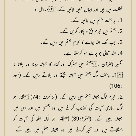
غفلت میں ہیں اور ایمان نہیں لائیں گے۔“
مسائل :
1۔ بد بخت جہنم میں جائیں گے۔
2۔ جہنم میں مجرم چیخ و پکار کریں گے۔
3۔ جب تک اللہ چاہے گا مجرم جہنم میں رہیں گے۔
4۔ اللہ تعالیٰ جو چاہے سو کرسکتا ہے۔
تفسیر بالقرآن : جہنم میں مشرک اور کفار کا ہمیشہ رہنا اور چلانا :
1۔ بدبخت لوگ جہنم میں ہمیشہ چیختے اور چلاتے رہیں گے۔ (ھود
:106)
2۔ مجرم لوگ ہمیشہ جہنم میں رہیں گے۔ (الز خرف :74) 3۔ جو
لوگ ہماری آیات کی تکذیب کرتے ہیں وہ جہنمی ہیں اور اس میں
ہمیشہ رہیں گے۔ (البقرۃ:39) 4۔ جو لوگ اللہ کی آیات کو
جھٹلاتے ہیں اور تکبر کرتے ہیں وہ ہمیشہ جہنم میں رہیں گے۔