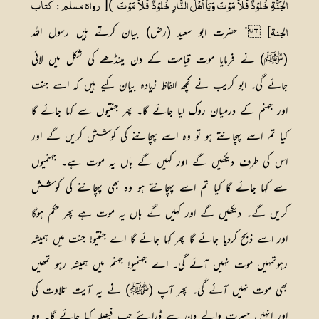
)[
الْجَنَّۃِ خُلُوْدٌ فَلاَ مَوْتَ وَیَا أَہْلَ النَّارِ خُلُوْدٌ فَلاَ مَوْتَ
رواہ مسلم : کتاب
] ” حضرت ابو سعید (رض) بیان کرتے ہیں رسول اللہ
الجنۃ
(ﷺ) نے فرمایا موت قیامت کے دن مینڈھے کی شکل میں لائی
جائے گی۔ ابو کریب نے کچھ الفاظ زیادہ بیان کیے ہیں کہ اسے جنت
اور جہنم کے درمیان روک لیا جائے گا۔ پھر جنتیوں سے کہا جائے گا
کیا تم اسے پہچانتے ہو تو وہ اسے پہچاننے کی کوشش کریں گے اور
اس کی طرف دیکھیں گے اور کہیں گے ہاں یہ موت ہے۔ جہنمیوں
سے کہا جائے گا کیا تم اسے پہچانتے ہو وہ بھی پہچاننے کی کوشش
کریں گے۔ دیکھیں گے اور کہیں گے ہاں یہ موت ہے پھر حکم ہوگا
اور اسے ذبح کردیا جائے گا پھر کہا جائے گا اے جنتیو! جنت میں ہمیشہ
رہوتمہیں موت نہیں آئے گی۔ اے جہنمیو! جہنم میں ہمیشہ رہو تمھیں
بھی موت نہیں آئے گی۔ پھر آپ (ﷺ) نے یہ آیت تلاوت کی
اور انہیں حسرت والے دن سے ڈرایئے جب فیصلہ کیا جائے گا۔ وہ