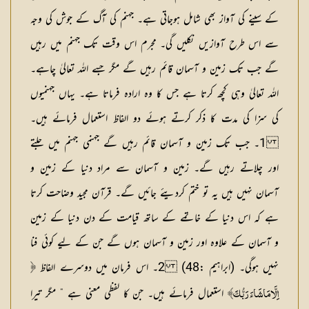
کے سینے کی آواز بھی شامل ہوجاتی ہے۔ جہنم کی آگ کے جوش کی وجہ
سے اس طرح آوازیں نکلیں گی۔ مجرم اس وقت تک جہنم میں رہیں
گے جب تک زمین و آسمان قائم رہیں گے مگر جسے اللہ تعالیٰ چاہے۔
اللہ تعالیٰ وہی کچھ کرتا ہے جس کا وہ ارادہ فرماتا ہے۔ یہاں جہنمیوں
کی سزا کی مدت کا ذکر کرتے ہوئے دو الفاظ استعمال فرمائے ہیں۔
1۔ جب تک زمین و آسمان قائم رہیں گے جہنمی جہنم میں جلتے
اور چلاتے رہیں گے۔ زمین و آسمان سے مراد دنیا کے زمین و
آسمان نہیں ہیں یہ تو ختم کردیئے جائیں گے۔ قرآن مجید وضاحت کرتا
ہے کہ اس دنیا کے خاتمے کے ساتھ قیامت کے دن دنیا کے زمین
و آسمان کے علاوہ اور زمین و آسمان ہوں گے جن کے لیے کوئی فنا
نہیں ہوگی۔ (ابراہیم :48) 2۔ اس فرمان میں دوسرے الفاظ
﴿
استعمال فرمائے ہیں۔ جن کا لفظی معنی ہے ” مگر تیرا
اِلَّامَاشَاءَ رَبُّکَ﴾