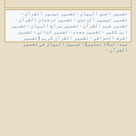
تفسیر احسن البیان
-
تفسیر تیسیر القرآن
-
تفسیر تیسیر الرحمٰن
-
تفسیر ترجمان القرآن
-
تفسیر فہم القرآن
-
تفسیر سراج البیان
-
تفسیر
ابن کثیر
-
تفسیر سعدی
-
تفسیر ثنائی
-
تفسیر
اشرف الحواشی
-
تفسیر القرآن کریم (تفسیر
عبدالسلام بھٹوی)
-
تسہیل البیان فی تفسیر
القرآن
-