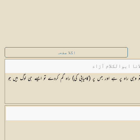
اگلا صفحہ
نا ابوالکلام آزاد
و وہی راہ پر ہے اور جس پر (کامیابی کی) راہ گم کردے تو ایسے ہی لوگ ہیں جو