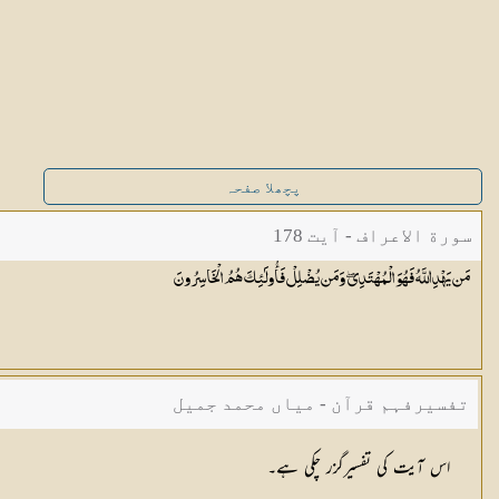
پچھلا صفحہ
سورة الاعراف - آیت 178
مَن يَهْدِ اللَّهُ فَهُوَ الْمُهْتَدِي ۖ وَمَن يُضْلِلْ فَأُولَٰئِكَ هُمُ
الْخَاسِرُونَ
تفسیرفہم قرآن - میاں محمد جمیل
اس آیت کی تفسیرگزر چکی ہے۔