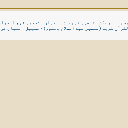
سیر الرحمٰن
-
تفسیر ترجمان القرآن
-
تفسیر فہم القرآن
قرآن کریم (تفسیر عبدالسلام بھٹوی)
-
تسہیل البیان فی 