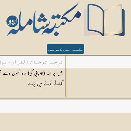
مکتبہ میں کھولیں
ترجمہ ترجمان القرآن - مولا
جس پر اللہ (کامیابی کی) راہ کھول دے ت
گھاٹے ٹوٹے میں پڑے۔