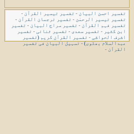
تفسیر احسن البیان
-
تفسیر تیسیر القرآن
-
تفسیر تیسیر الرحمٰن
-
تفسیر ترجمان القرآن
-
تفسیر فہم القرآن
-
تفسیر سراج البیان
-
تفسیر
ابن کثیر
-
تفسیر سعدی
-
تفسیر ثنائی
-
تفسیر
اشرف الحواشی
-
تفسیر القرآن کریم (تفسیر
عبدالسلام بھٹوی)
-
تسہیل البیان فی تفسیر
القرآن
-