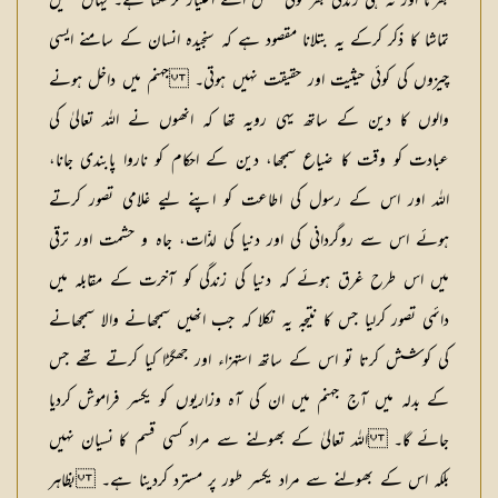
بھرتا اور نہ ہی زندگی بھر کوئی شخص اسے اختیار کرسکتا ہے۔ یہاں کھیل
تماشا کا ذکر کرکے یہ بتلانا مقصود ہے کہ سنجیدہ انسان کے سامنے ایسی
چیزوں کی کوئی حیثیت اور حقیقت نہیں ہوتی۔ جہنم میں داخل ہونے
والوں کا دین کے ساتھ یہی رویہ تھا کہ انھوں نے اللہ تعالیٰ کی
عبادت کو وقت کا ضیاع سمجھا، دین کے احکام کو ناروا پابندی جانا،
اللہ اور اس کے رسول کی اطاعت کو اپنے لیے غلامی تصور کرتے
ہوئے اس سے روگردانی کی اور دنیا کی لذّات، جاہ و حشمت اور ترقی
میں اس طرح غرق ہوئے کہ دنیا کی زندگی کو آخرت کے مقابلہ میں
دائمی تصور کرلیا جس کا نتیجہ یہ نکلا کہ جب انھیں سمجھانے والا سمجھانے
کی کوشش کرتا تو اس کے ساتھ استہزاء اور جھگڑا کیا کرتے تھے جس
کے بدلہ میں آج جہنم میں ان کی آہ وزاریوں کو یکسر فراموش کردیا
جائے گا۔ اللہ تعالیٰ کے بھولنے سے مراد کسی قسم کا نسیان نہیں
بلکہ اس کے بھولنے سے مراد یکسر طور پر مسترد کردینا ہے۔ بظاہر