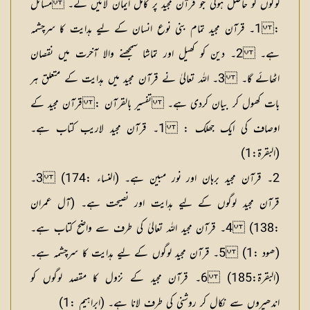
لوگوں کو حاصل ہوگی جو قرآن مجید پر کامل ایمان لائیں گے۔
مسائل
:
1۔ قرآن مجید تمام بنی نوع انسان کے لیے ہدایت کا سرچشمہ
ہے۔ 2۔ دین کو کھیل اور تماشا سمجھنے والا آخرت میں نقصان
اٹھائے گا۔ 3۔ اللہ تعالیٰ نے قرآن مجید میں ہدایت کے متعلق ہر
بات کھول کر بیان کردی ہے۔
تفسیر بالقرآن : قرآن مجید کے
اوصاف کی ایک جھلک :
1۔ قرآن مجید لاریب کتاب ہے۔
(البقرۃ:1)
2۔ قرآن مجید برہان اور نور مبین ہے۔ (النساء :174) 3۔
قرآن مجید لوگوں کے لیے ہدایت اور نصیحت ہے۔ (آل عمران
:138) 4۔ قرآن مجید اللہ تعالیٰ کی طرف سے واضح کتاب ہے۔
(ھود :1) 5۔ قرآن مجید لوگوں کے لیے ہدایت کا سرچشمہ ہے۔
(البقرۃ:185) 6۔ قرآن مجید کے نزول کا مقصد لوگوں کو
اندھیروں سے نکال کر روشنی کی طرف لانا ہے۔ (ابراہیم :1)