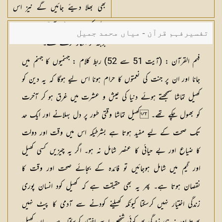
بھی بھلا دیئے جائیں گے نیز اس
لیے کہ وہ ہماری آیتوں سے جان
تفسیرفہم قرآن - میاں محمد جمیل
بوجھ کر انکار کرتے تھے۔
فہم القرآن :
(آیت 51 سے 52)
ربط کلام :
جہنمیوں کا جہنم میں
جانا اور ان پر جنت کی نعمتوں کا حرام ہونا اس لیے ہوگا کہ یہ دین کو
کھیل تماشا سمجھتے ہوئے دنیا کی عیش و عشرت میں غرق ہو کر آخرت
کو بھول چکے تھے۔ کھیل تماشا وقتی طور پر دل بہلانے اور ایک حد
تک صحت کے لیے مفید ہوتا ہے بشرطیکہ اس میں وقت اور دولت
کا ضیاع اور بے حیائی کا عنصر شامل نہ ہو۔ اگر یہ چیزیں کسی کھیل
اور گیم میں شامل ہوجائیں تو فائدہ کے بجائے صحت اور وقت کا
نقصان ہوتا ہے۔ پھر یہ بھی حقیقت ہے کہ کھیل کود انسان پوری
زندگی اختیار نہیں کرسکتا کیونکہ کھیلنے کودنے سے آدمی کا پیٹ نہیں