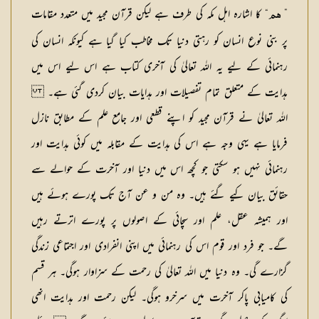
”
“ کا اشارہ اہل مکہ کی طرف ہے لیکن قرآن مجید میں متعدد مقامات
ھم
پر بنی نوع انسان کو رہتی دنیا تک مخاطب کیا گیا ہے کیونکہ انسان کی
رہنمائی کے لیے یہ اللہ تعالیٰ کی آخری کتاب ہے اس لیے اس میں
ہدایت کے متعلق تمام تفصیلات اور ہدایات بیان کردی گئی ہے۔
اللہ تعالیٰ نے قرآن مجید کو اپنے قطعی اور جامع علم کے مطابق نازل
فرمایا ہے یہی وجہ ہے اس کی ہدایت کے مقابلہ میں کوئی ہدایت اور
رہنمائی نہیں ہو سکتی جو کچھ اس میں دنیا اور آخرت کے حوالے سے
حقائق بیان کیے گئے ہیں۔ وہ من و عن آج تک پورے ہوئے ہیں
اور ہمیشہ عقل، علم اور سچائی کے اصولوں پر پورے اترتے رہیں
گے۔ جو فرد اور قوم اس کی رہنمائی میں اپنی انفرادی اور اجتماعی زندگی
گزارے گی۔ وہ دنیا میں اللہ تعالیٰ کی رحمت کے سزاوار ہوگی۔ ہر قسم
کی کامیابی پاکر آخرت میں سرخرو ہوگی۔ لیکن رحمت اور ہدایت انھی