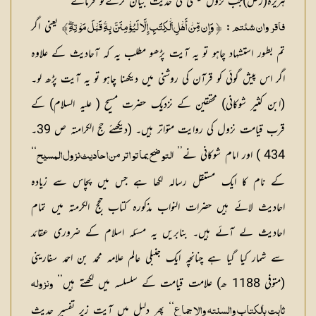
ہریرہ(رض)جب نزول عیسیٰ کی حدیث بیان کرتےتو فرماتے
:
یعنی اگر
فاقر وان شئتم
İ وَإِن مِّنۡ أَهۡلِ ٱلۡكِتَٰبِ إِلَّا لَيُؤۡمِنَنَّ بِهِۦ ‌قَبۡلَ ‌مَوۡتِهِۦۖ Ĭ
تم بطور استشهاد چاہو تو یہ آیت پڑھو مطلب یہ کہ آحادیث کے علاوہ
اگر اس پیش گوئی کو قرآن کی روشنی میں دیکھنا چاہو تو یہ آیت پڑھ لو۔
(ابن کثیر شوکانی) محققین کے نزدیک حضرت مسیح ( علیہ السلام) کے
قرب قیامت نزول کی روایت متواتر ہیں۔ (دیکھئے حج الکرامتہ ص 39۔
434 ) اور امام شوکانی نے’’ ا
‘‘
لتو ضح بما تو اتر من احادیث نزول المسیح
کے نام کا ایک مستقل رسالہ لکھا ہے جس میں پچاس سے زیادہ
احادیث لائے ہیں حضرات النواب مذکورہ کتاب حجج الکرمتہ میں تمام
احادیث لے آئے ہیں۔ بنابریں یہ مسئلہ اسلام کے ضروری عقائد
سے شمار کیا گیا ہے چنانچہ ایک جنبلی عالم علامہ محمد بن احمد سفارینی
(متوفی 1188 ھ) علامت قیامت کے سلسلسہ میں لکھتے ہیں’’
ونزولہ
‘‘ پھر دلیل میں آیت زیر تفسیر حدیث
ثابت بالکتاب والسنتہ والا جماع