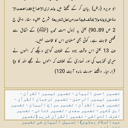
ابو ہریرہ (رض) بیان کر کے لکھتے ہیں
ولم اری الاجماع فقد اجمعت الا
شرح عقیدہ سفار دینی ج
مةعلی نزولہ ولا یخالف فیہااحد من اھل الشریعة
2 ص 89۔90) یعنی یہ نزول امت محمدیہ (ﷺ) کے اتفاق سے
قطعی ثابت ہے۔ کوئی بھی مسلمان اس کا مخالف نہیں۔
ف 13 یعنی اس وقت یہود کے خلاف گواہی دینگے کہ انہوں نے
میری تکذیب کی اور نصاریٰ کے خلاف کہ انہوں نے مجھے اللہ کا بیٹا
قرار دیا۔ دیکھئے سورت مائدہ آیت 120)
تفسیر احسن البیان
-
تفسیر تیسیر القرآن
-
تفسیر تیسیر الرحمٰن
-
تفسیر ترجمان القرآن
-
تفسیر فہم القرآن
-
تفسیر سراج البیان
-
تفسیر
ابن کثیر
-
تفسیر سعدی
-
تفسیر ثنائی
-
تفسیر
اشرف الحواشی
-
تفسیر القرآن کریم (تفسیر
عبدالسلام بھٹوی)
-
تسہیل البیان فی تفسیر
القرآن
-