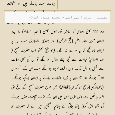
پردے ہٹ جاتے ہیں اور حقیقت
نمودار ہوتی ہے) اور قیامت کے دن
تفسیر اشرف الہواشی - محمد عبدہ لفلاح
وہ (اللہ کے حضور) ان پر شہادت
دینے والا ہوگا
ف 12 یعنی یہودی کہ حاضر شوندنزول عیسیٰ ( علیہ السلام) را البتہ
ایمان آرند واللہ اعلم (فتح الرحمن) اور یہودی ونصاریٰ سب ان پر
ایمان لاوینگے کہ یہ مرے نہ تھے۔ (مو ضح) یعنی جب حضرت مسیح (
علیہ السلام) قیامت سے کچھ پہلے نازل ہو نگے تو ان کی طبعی وفات
سے قبل جو اہل کتاب اس وقت موجود ہو نگے سب ان کے ’’رسول
اللہ‘‘ ہونے اور آسمان پر زندہ اٹھائے جانے پر ایمان لاچکے ہونگے۔
(ماخوذازکبیر)واضح ہو کہ
جس طرح حضرت مسیح کے رفع الیٰ
بَل رَّفَعَهُ ٱللَّهُ
السماءپرنص ہے اسی طرح اس میں ان کے قرب قیامت نازل ہونے
کی بھی پیش گوئ پائ جاتی ہے چنانچہ صحیحین میں ہے کہ حضرت ابو