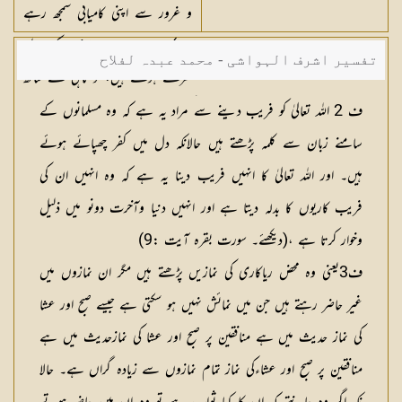
و غرور سے اپنی کامیابی سمجھ رہے
ہیں) اور جب یہ نماز کے لیے
تفسیر اشرف الہواشی - محمد عبدہ لفلاح
کھڑے ہوتے ہیں، تو کاہلی کے ساتھ
کھڑے ہوتے ہیں (جیسے کوئی مارے
ف 2 اللہ تعالیٰ کو فریب دینے سے مراد یہ ہے کہ وہ مسلمانوں کے
باندھے کھڑا ہوجائے) محض لوگوں کو
سامنے زبان سے کلمہ پڑھتے ہیں حالانکہ دل میں کفر چھپائے ہوئے
دکھانے کے لیے نماز پڑھتے ہیں۔
ہیں۔ اور اللہ تعالیٰ کا انہیں فریب دینا یہ ہے کہ وہ انہیں ان کی
اور اللہ کا ذکر نہیں کرتے (یعنی
فریب کاریوں کا بدلہ دیتا ہے اور انہیں دنیا وآخرت دونو میں ذلیل
تلاوت نہیں کرتے) مگر برائے
وخوار کرتا ہے ،(دیکھئے۔ سورت بقرہ آیت :9)
نام۔
ف3یعنی وہ محض ریاکاری کی نمازیں پڑھتے ہیں مگر ان نمازوں میں
غیر حاضر رہتے ہیں جن میں نمائش نہیں ہو سکتی ہے جیسے صبح اور عشا
کی نماز حدیث میں ہے منافقین پر صبح اور عشا کی نمازحدیث میں هے
منافقین پر صبح اور عشاءكی نماز تمام نمازوں سے زیادہ گراں ہے۔ حالا