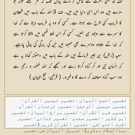
ف 2 یعنی آخرت سے غافل کر دے یہاں تک کہ تم سمجھنے لگوکہ جو
مزے ہیں وہ بس اسی دنیا میں ہیں۔ ف 3 اللہ کے باب میں شیطان
کا فریب کئی طرح سے ہوتا ہے۔ کسی کو وہ یہ فریب دیتا ہے کہ خدا
کا سرے سے وجود ہی نہیں۔ کسی کو اس غلط فہمی میں مبتلا کرتا ہے
کہ خدا کے علاوہ دوسرے بھی معبود ہیں جن کی بندگی کی جانی چاہیے۔
سعید (رض) بن جبیر فرماتے ہیں اللہ کے باب میں دھوکہ کھانا یہ ہے
کہ انسان جی بھر کر گناہ کرتا رہے اور سمجھے کہ اللہ غفور و رحیم ہے
وہ سب گناہ معاف کر دے گا وغیرہ۔ ( قرطبی، فتح البیان )
تفسیر احسن البیان
-
تفسیر تیسیر القرآن
-
تفسیر تیسیر الرحمٰن
-
تفسیر ترجمان القرآن
-
تفسیر فہم القرآن
-
تفسیر سراج البیان
-
تفسیر
ابن کثیر
-
تفسیر سعدی
-
تفسیر ثنائی
-
تفسیر
اشرف الحواشی
-
تفسیر القرآن کریم (تفسیر
عبدالسلام بھٹوی)
-
تسہیل البیان فی تفسیر