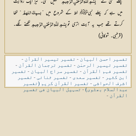
پہلے کسی نے ”
“ نہیں لکھی۔ نیز ایک روایت
بِسْمِ اللَّهِ الرَّحْمَنِ الرَّحِيمِ
میں ہے کہ پہلے نبیﷺ خط کے شروع میں ”
“ لکھا
‌بسمِكَ ‌اللهمَّ
کرتے تھے جب یہ آیت اتری تو
لکھنے لگے۔
بِسْمِ اللَّهِ الرَّحْمَنِ الرَّحِيمِ
(قرطبی۔ شوکانی)
تفسیر احسن البیان
-
تفسیر تیسیر القرآن
-
تفسیر تیسیر الرحمٰن
-
تفسیر ترجمان القرآن
-
تفسیر فہم القرآن
-
تفسیر سراج البیان
-
تفسیر
ابن کثیر
-
تفسیر سعدی
-
تفسیر ثنائی
-
تفسیر
اشرف الحواشی
-
تفسیر القرآن کریم (تفسیر
عبدالسلام بھٹوی)
-
تسہیل البیان فی تفسیر
القرآن
-