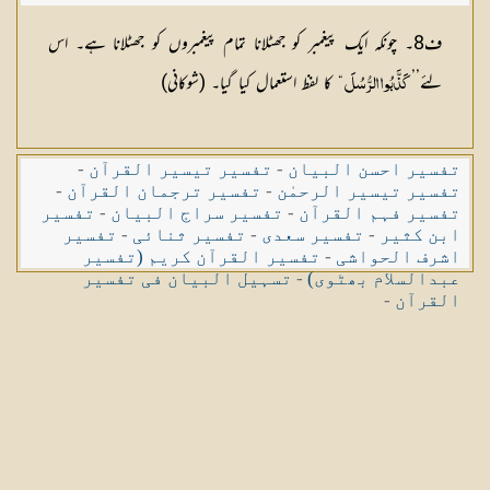
ف8۔ چونکہ ایک پیغمبر کو جھٹلانا تمام پیغمبروں کو جھٹلانا ہے۔ اس
لئے’’
“ کا لفظ استعمال کیا گیا۔ (شوکانی)
كَذَّبُوا الرُّسُلَ
تفسیر احسن البیان
-
تفسیر تیسیر القرآن
-
تفسیر تیسیر الرحمٰن
-
تفسیر ترجمان القرآن
-
تفسیر فہم القرآن
-
تفسیر سراج البیان
-
تفسیر
ابن کثیر
-
تفسیر سعدی
-
تفسیر ثنائی
-
تفسیر
اشرف الحواشی
-
تفسیر القرآن کریم (تفسیر
عبدالسلام بھٹوی)
-
تسہیل البیان فی تفسیر
القرآن
-