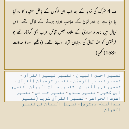
ف 4 شرک کی تردید کے بعد اب ان لوگوں کے باطل عقیدہ کا رد کیا
جا رہا ہے جو اللہ تعالیٰ کے صاحب اولاد ہونے کے قائل تھے۔ اس
خیال میں یہود و نصاریٰ کے علاوہ بعض قبائل عرب بھی گرفتار تھے جو
فرشتوں کو اللہ تعالیٰ کی بیٹیاں قرار دیتے تھے۔ (دیکھیے سورۃ صافات
:158( کبیر)
تفسیر احسن البیان
-
تفسیر تیسیر القرآن
-
تفسیر تیسیر الرحمٰن
-
تفسیر ترجمان القرآن
-
تفسیر فہم القرآن
-
تفسیر سراج البیان
-
تفسیر
ابن کثیر
-
تفسیر سعدی
-
تفسیر ثنائی
-
تفسیر
اشرف الحواشی
-
تفسیر القرآن کریم (تفسیر
عبدالسلام بھٹوی)
-
تسہیل البیان فی تفسیر
القرآن
-