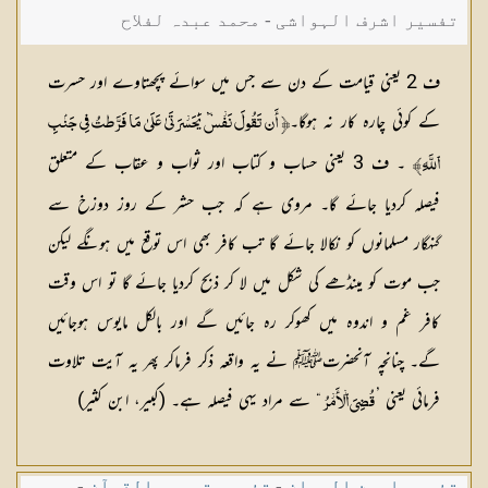
تفسیر اشرف الہواشی - محمد عبدہ لفلاح
ف 2 یعنی قیامت کے دن سے جس میں سوائے پچھتاوے اور حسرت
کے کوئی چارہ کار نہ ہوگا۔
İ ‌أَن ‌تَقُولَ ‌نَفۡس
يَٰحَسۡرَتَىٰ عَلَىٰ مَا فَرَّطتُ فِي جَنۢبِ
۔ ف 3 یعنی حساب و کتاب اور ثواب و عقاب کے متعلق
ٱللَّهِĬ
فیصلہ کردیا جائے گا۔ مروی ہے کہ جب حشر کے روز دوزخ سے
گنہگار مسلمانوں کو نکالا جائے گا تب کافر بھی اس توقع میں ہونگے لیکن
جب موت کو مینڈھے کی شکل میں لا کر ذبح کردیا جائے گا تو اس وقت
کافر غم و اندوہ میں کھوکر رہ جائیں گے اور بالکل مایوس ہوجائیں
گے۔ چنانچہ آنحضرتﷺ نے یہ واقعہ ذکر فرماکر پھر یہ آیت تلاوت
فرمائی یعنی ’
“ سے مراد یہی فیصلہ ہے۔ (کبیر، ابن کثیر)
قُضِيَ ٱلۡأَمۡرُ
تفسیر احسن البیان
-
تفسیر تیسیر القرآن
-