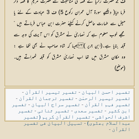
ف 2 حضرت زکریا کے قصہ کی مناسبت سے حضرت مریم کا قصہ ذکر
فرما دیا( دیکھیے سورۃ آل عمران رکوع 5) ف 3 عبادت کے لئے یا
حیض سے طهارت حاصل کرنے کیلئے حضرت ابن عباس فرماتے ہیں ”
مجھے خوب معلوم ہے کہ نصاریٰ نے مشرق کو اس آیت کی وجہ سے
قبلہ بنایا ہے۔(ابن جریر ) جیسا کہ شاہ صاحب نے بھی لکھا ہے :
وہ مکان مشرق میں تھا اب نصاریٰ مشرق کو قبلہ ٹھہراتے ہیں۔
(موضح)
تفسیر احسن البیان
-
تفسیر تیسیر القرآن
-
تفسیر تیسیر الرحمٰن
-
تفسیر ترجمان القرآن
-
تفسیر فہم القرآن
-
تفسیر سراج البیان
-
تفسیر
ابن کثیر
-
تفسیر سعدی
-
تفسیر ثنائی
-
تفسیر
اشرف الحواشی
-
تفسیر القرآن کریم (تفسیر
عبدالسلام بھٹوی)
-
تسہیل البیان فی تفسیر
القرآن
-