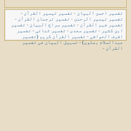
تفسیر احسن البیان
-
تفسیر تیسیر القرآن
-
تفسیر تیسیر الرحمٰن
-
تفسیر ترجمان القرآن
-
تفسیر فہم القرآن
-
تفسیر سراج البیان
-
تفسیر
ابن کثیر
-
تفسیر سعدی
-
تفسیر ثنائی
-
تفسیر
اشرف الحواشی
-
تفسیر القرآن کریم (تفسیر
عبدالسلام بھٹوی)
-
تسہیل البیان فی تفسیر
القرآن
-