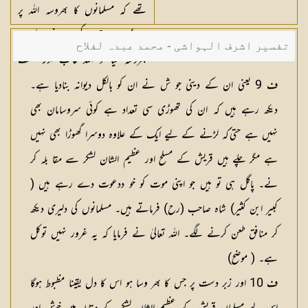
تھے کہ مسلمانوں کا بھروسہ اللہ پر
ہے) اور جس کسی نے اللہ پر
تفسیر اشرف الہواشی - محمد عبدہ لفلاح
بھروسہ کیا تو اللہ غالب اور حکمت
والا ہے۔
ف 9 یعنی ان کے دینی جو ش نے ان کو بالکل دیوانہ بنادیا ہے۔
دیکھ رہے ہیں کہ ان کی تھوڑی سی تعداد ہے کوئی سروسامان بھی
نہیں ہے حتی ٰکہ لڑنے کے لیے ایک کے علاوہ دوسرا گھوڑا بھی نہیں
ہے مگر چلے هیں قریش کے مسلح اور عظیم الشان لشکر سے مقا بلہ کر
نے۔ پاگل ہی تو ہیں جو اپنی موت كو خو ددعوت دے رہے ہیں (
کبیر ابن کثیر) شاه صاحب (رح) فرماتے ہیں۔ مسلمانوں کی دلیری دیکھ
کر منافق طعن کرنے لگے۔ اللہ تعالیٰ نے فرمایا کہ یہ غرور نہیں توکل
ہے۔ ( موضح)
ف 10 اور زبر دست پر جس کا بھر وسا ہو اس کا دل یقینا مظبوط ہوگا