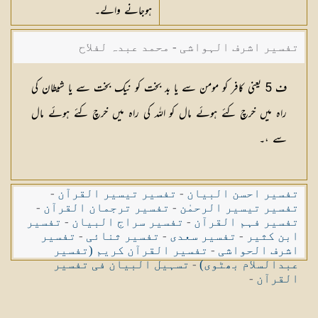
ہوجانے والے۔
تفسیر اشرف الہواشی - محمد عبدہ لفلاح
ف 5 یعنی کافر کو مومن سے یا بد بخت کو نیک بخت سے یا شیطان کی
راہ میں خرچ کئے ہوئے مال کو اللہ کی راہ میں خرچ کئے ہوئے مال
سے ،۔
تفسیر احسن البیان
-
تفسیر تیسیر القرآن
-
تفسیر تیسیر الرحمٰن
-
تفسیر ترجمان القرآن
-
تفسیر فہم القرآن
-
تفسیر سراج البیان
-
تفسیر
ابن کثیر
-
تفسیر سعدی
-
تفسیر ثنائی
-
تفسیر
اشرف الحواشی
-
تفسیر القرآن کریم (تفسیر
عبدالسلام بھٹوی)
-
تسہیل البیان فی تفسیر
القرآن
-