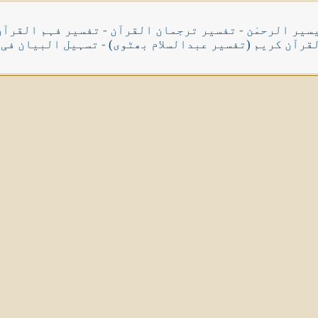
سیر الرحمٰن
-
تفسیر ترجمان القرآن
-
تفسیر فہم القرآن
قرآن کریم (تفسیر عبدالسلام بھٹوی)
-
تسہیل البیان فی 