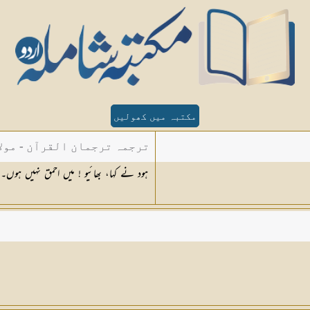
مکتبہ میں کھولیں
ترجمہ ترجمان القرآن - مولا
ہود نے کہا، بھائیو ! میں احمق نہیں ہوں