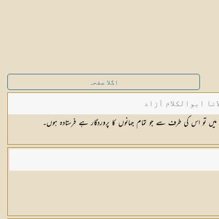
اگلا صفحہ
نا ابوالکلام آزاد
۔ میں تو اس کی طرف سے جو تمام جہانوں کا پروردگار ہے فرستادہ ہوں۔