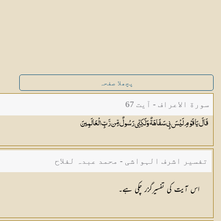
پچھلا صفحہ
سورة الاعراف - آیت 67
قَالَ يَا قَوْمِ لَيْسَ بِي سَفَاهَةٌ وَلَٰكِنِّي رَسُولٌ مِّن رَّبِّ
الْعَالَمِينَ
تفسیر اشرف الہواشی - محمد عبدہ لفلاح
اس آیت کی تفسیرگزر چکی ہے۔