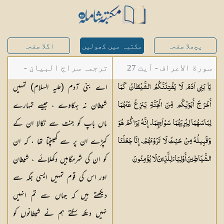
پچھلا صفحہ
مکتبہ میں کھولیں
اگلا صفحہ
سورة الاعراف - آیت 27
ترجمہ سراج البیان -
اے بنی آدم (علیہ السلام) تمہیں
يَا بَنِي آدَمَ لَا يَفْتِنَنَّكُمُ الشَّيْطَانُ كَمَا
مستفاد از ترجمتین
شیطان نہ بہکاوے ، جیسے تمہارے
أَخْرَجَ أَبَوَيْكُم مِّنَ الْجَنَّةِ يَنزِعُ عَنْهُمَا
شاہ عبدالقادر دھلوی/
ماں باپ کو جنت سے نکالا ان کے
لِبَاسَهُمَا لِيُرِيَهُمَا سَوْآتِهِمَا ۗ إِنَّهُ يَرَاكُمْ هُوَ
شاہ رفیع الدین دھلوی
کپڑے ان پر سے کھینچتا تھا ، کہ ان
وَقَبِيلُهُ مِنْ حَيْثُ لَا تَرَوْنَهُمْ ۗ إِنَّا جَعَلْنَا
کو ان کی شرمگاہیں دکھلائے ، شیطان
الشَّيَاطِينَ أَوْلِيَاءَ لِلَّذِينَ لَا
يُؤْمِنُونَ
اور اس کی قوم تمہیں ایسی جگہ سے
دیکھتے ہیں کہ جہاں سے تم انہیں
نہیں دیکھ سکتے ہم نے شیطانوں کو