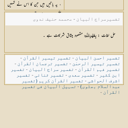
، یہ باتیں ہیں جن کا اس نے تمہیں
حکم دیا ہے شاید تم سوچو ۔
تفسیرسراج البیان - محممد حنیف ندوی
حل لغات :
مقصود میثاق شریعت ہے ۔
بِعَهْدِ اللَّهِ:
تفسیر احسن البیان
-
تفسیر تیسیر القرآن
-
تفسیر تیسیر الرحمٰن
-
تفسیر ترجمان القرآن
-
تفسیر فہم القرآن
-
تفسیر سراج البیان
-
تفسیر
ابن کثیر
-
تفسیر سعدی
-
تفسیر ثنائی
-
تفسیر
اشرف الحواشی
-
تفسیر القرآن کریم (تفسیر
عبدالسلام بھٹوی)
-
تسہیل البیان فی تفسیر
القرآن
-