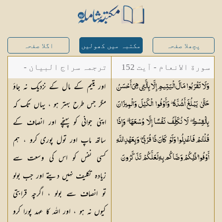
پچھلا صفحہ
مکتبہ میں کھولیں
اگلا صفحہ
سورة الانعام - آیت 152
ترجمہ سراج البیان -
اور یتیم کے مال کے نزدیک نہ جاؤ
وَلَا تَقْرَبُوا مَالَ الْيَتِيمِ إِلَّا بِالَّتِي هِيَ أَحْسَنُ
مستفاد از ترجمتین
مگر جس طرح بہتر ہو ، یہاں تک کہ
حَتَّىٰ يَبْلُغَ أَشُدَّهُ ۖ وَأَوْفُوا الْكَيْلَ وَالْمِيزَانَ
شاہ عبدالقادر دھلوی/
اپنی جوانی کو پہنچے اور انصاف کے
بِالْقِسْطِ ۖ لَا نُكَلِّفُ نَفْسًا إِلَّا وُسْعَهَا ۖ وَإِذَا
شاہ رفیع الدین دھلوی
ساتھ ماپ اور تول پوری کرو ، ہم
قُلْتُمْ فَاعْدِلُوا وَلَوْ كَانَ ذَا قُرْبَىٰ ۖ وَبِعَهْدِ اللَّهِ
کسی نفس کو اس کی وسعت سے
أَوْفُوا ۚ ذَٰلِكُمْ وَصَّاكُم بِهِ لَعَلَّكُمْ
تَذَكَّرُونَ
زیادہ تکلیف نہیں دیتے اور جب بولو
تو انصاف سے بولو ، اگرچہ قرابتی
کیوں نہ ہو ، اور اللہ کا عہد پورا کرو