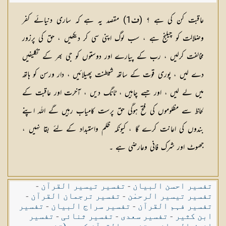
عاقبت کن کی ہے ؟
(
ف1
) مقصد یہ ہے کہ ساری دنیائے کفر
وضلالت کو چیلنج ہے ، سب لوگ اپنی سی کر دیکھیں ، حق کی پرزور
مخالفت کرلیں ، رب کے پیارے اور دوستوں کو جی بھر کے تکلیفیں
دے لیں ، پوری قوت کے ساتھ شیطنت پھیلائیں ، دار ورسن کو ہاتھ
میں لے لیں ، اور جسے چاہیں ، ٹانگ دیں ، آخرت اور عاقبت کے
لحاظ سے مظلوموں کی فتح ہوگی حق پرست کامیاب رہیں گے اللہ اپنے
بندوں کی اعانت کرے گا ، کیونکہ ظلم واستبداد کے لئے بقا نہیں ،
جھوٹ اور شرک فانی وعارضی ہے ۔
تفسیر احسن البیان
-
تفسیر تیسیر القرآن
-
تفسیر تیسیر الرحمٰن
-
تفسیر ترجمان القرآن
-
تفسیر فہم القرآن
-
تفسیر سراج البیان
-
تفسیر
ابن کثیر
-
تفسیر سعدی
-
تفسیر ثنائی
-
تفسیر