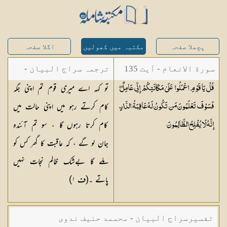
پچھلا صفحہ
مکتبہ میں کھولیں
اگلا صفحہ
سورة الانعام - آیت 135
ترجمہ سراج البیان -
تو کہہ اے میری قوم تم اپنی جگہ
قُلْ يَا قَوْمِ اعْمَلُوا عَلَىٰ مَكَانَتِكُمْ إِنِّي عَامِلٌ ۖ
مستفاد از ترجمتین
کام کرتے رہو میں اپنی حالت میں
فَسَوْفَ تَعْلَمُونَ مَن تَكُونُ لَهُ عَاقِبَةُ الدَّارِ ۗ
شاہ عبدالقادر دھلوی/
کام کرتا رہوں گا ، سو تم آئندہ
إِنَّهُ لَا يُفْلِحُ
الظَّالِمُونَ
شاہ رفیع الدین دھلوی
جان لو گے ، کہ عاقبت کا گھر کس کو
ملے گا بےشک ظالم نجات نہیں
پاتے ۔(ف
١
)
تفسیرسراج البیان - محممد حنیف ندوی