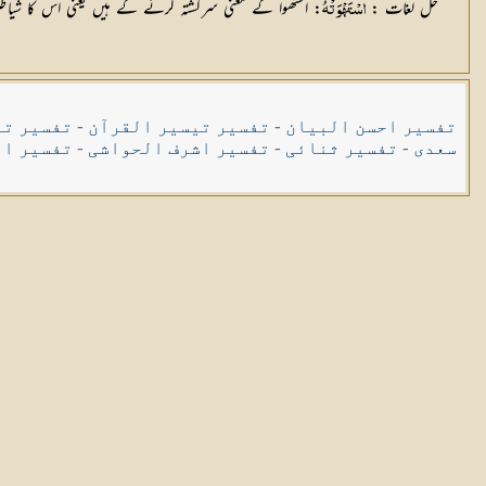
حل لغات :
: استھوا کے معنی سرگشتہ کرنے کے ہیں یعنی اس کا شی
اسْتَهْوَتْهُ
تفسیر احسن البیان
-
تفسیر تیسیر القرآن
-
تفسیر تی
سعدی
-
تفسیر ثنائی
-
تفسیر اشرف الحواشی
-
تفسیر ال