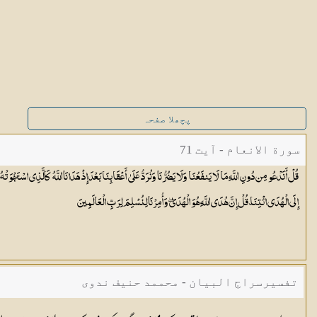
پچھلا صفحہ
سورة الانعام - آیت 71
قُلْ أَنَدْعُو مِن دُونِ اللَّهِ مَا لَا يَنفَعُنَا وَلَا يَضُرُّنَا وَنُرَدُّ عَلَىٰ أَعْقَابِنَا بَعْدَ إِذْ هَدَانَا اللَّهُ كَالَّذِي اسْتَه
إِلَى الْهُدَى ائْتِنَا ۗ قُلْ إِنَّ هُدَى اللَّهِ هُوَ الْهُدَىٰ ۖ وَأُمِرْنَا لِنُسْلِمَ لِرَبِّ
الْعَالَمِينَ
تفسیرسراج البیان - محممد حنیف ندوی