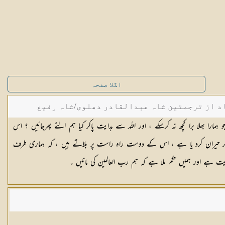
اگلا صفحہ
د از ترجمتین شاہ عبدالقادر دھلوی/شاہ رفیع
 ہمارا بھلا برا کچھ نہ کرسکے ، اور اللہ سے ہدایت پاکر کیا ہم الٹے پھرجائیں ؟ اس
ا کر حیران کرد یا ہے ، اس کے دوست راہ راست پر بلاتے ہیں ، کہ ہماری طرف
ایت ہے اور ہمیں حکم ملا ہے کہ ہم رب العالمین کی مانیں ۔