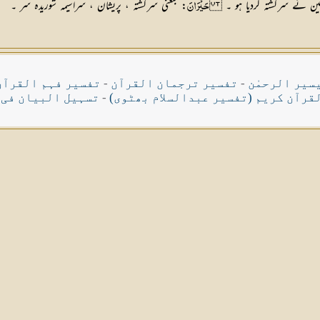
اطین نے سرگشتہ کردیا ہو ۔
: بمعنی سرگشتہ ، پریشان ، سراسیمہ شوریدہ سر ۔
حَيْرَانَ
سیر الرحمٰن
-
تفسیر ترجمان القرآن
-
تفسیر فہم القرآن
قرآن کریم (تفسیر عبدالسلام بھٹوی)
-
تسہیل البیان فی 