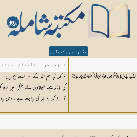
مکتبہ میں کھولیں
ترجمہ سراج البیان - مستفا
تو کہہ کیا ہم اللہ کے سوا اسے پکاریں ، جو
ْوَتْهُ الشَّيَاطِينُ فِي الْأَرْضِ حَيْرَانَ لَهُ أَصْحَابٌ يَدْعُونَهُ
الدین دھلوی
کی مانند جسے شیطانوں نے جنگل میں بہک
آ ، تو کہہ جو خدا کی ہدایت ہے ، وہی ہد