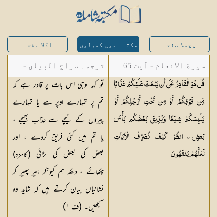
پچھلا صفحہ
مکتبہ میں کھولیں
اگلا صفحہ
سورة الانعام - آیت 65
ترجمہ سراج البیان -
تو کہہ وہی اس بات پر قادر ہے کہ
قُلْ هُوَ الْقَادِرُ عَلَىٰ أَن يَبْعَثَ عَلَيْكُمْ عَذَابًا
مستفاد از ترجمتین
تم پر تمہارے اوپر سے یا تمہارے
مِّن فَوْقِكُمْ أَوْ مِن تَحْتِ أَرْجُلِكُمْ أَوْ
شاہ عبدالقادر دھلوی/
پیروں کے نیچے سے عذاب بھیجے ،
يَلْبِسَكُمْ شِيَعًا وَيُذِيقَ بَعْضَكُم بَأْسَ
شاہ رفیع الدین دھلوی
یا تم میں کئی فریق کردے ، اور
بَعْضٍ ۗ انظُرْ كَيْفَ نُصَرِّفُ الْآيَاتِ
بعض کی بعض کی لڑائی (کامزہ)
لَعَلَّهُمْ
يَفْقَهُونَ
چکھائے ، دیکھ ہم کیونکر ہیر پھیر کر
نشانیاں بیان کرتے ہیں کہ شاید وہ
سمجھیں۔ (ف
١
)