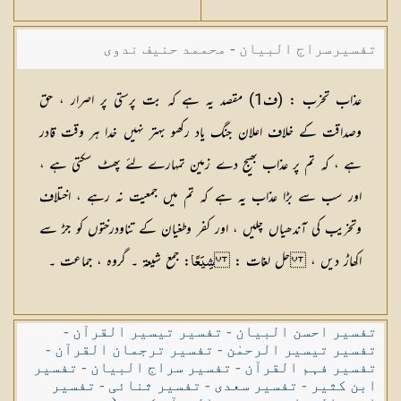
تفسیرسراج البیان - محممد حنیف ندوی
عذاب تخرب :
(
ف1
) مقصد یہ ہے کہ بت پرستی پر اصرار ، حق
وصداقت کے خلاف اعلان جنگ یاد رکھو بہتر نہیں خدا ہر وقت قادر
ہے ، کہ تم پر عذاب بھیج دے زمین تمہارے لئے پھٹ سکتی ہے ،
اور سب سے بڑا عذاب یہ ہے کہ تم میں جمعیت نہ رہے ، اختلاف
وتخریب کی آندھیاں چلیں ، اور کفر وطغیان کے تناودرختوں کو جڑ سے
اکھاڑ دیں ،
حل لغات :
: جمع شیعۃ ۔ گروہ ، جماعت ۔
شِيَعًا
تفسیر احسن البیان
-
تفسیر تیسیر القرآن
-
تفسیر تیسیر الرحمٰن
-
تفسیر ترجمان القرآن
-
تفسیر فہم القرآن
-
تفسیر سراج البیان
-
تفسیر
ابن کثیر
-
تفسیر سعدی
-
تفسیر ثنائی
-
تفسیر