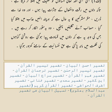
(
ف1
) کبھی کبھی اللہ تعالیٰ انسانوں کو تکلیف میں مبتلا کر دیتا ہے ،
تاکہ دلوں میں رقت وانفعال کے تاثرات پیدا ہوں ، اور وہ خدا سے
ڈریں ، مگر مشرکین کا یہ حال ہے کہ ہرچند انہیں عذاب میں مبتلا کیا
گیا ، مصائب آئے تکلیفیں پہنچیں ، وہ بدستور انکار کر رہے ہیں ۔
جس کی وجہ یہ ہے کہ دلوں میں قساوت پیدا ہوگئی ہے روشنی گناہوں
کی ظلمت میں ماند پڑگئی ہے حق نفسانیت کے سامنے کمزور ہوگیا ۔
تفسیر احسن البیان
-
تفسیر تیسیر القرآن
-
تفسیر تیسیر الرحمٰن
-
تفسیر ترجمان القرآن
-
تفسیر فہم القرآن
-
تفسیر سراج البیان
-
تفسیر
ابن کثیر
-
تفسیر سعدی
-
تفسیر ثنائی
-
تفسیر
اشرف الحواشی
-
تفسیر القرآن کریم (تفسیر
عبدالسلام بھٹوی)
-
تسہیل البیان فی تفسیر
القرآن
-