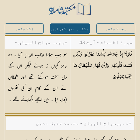
پچھلا صفحہ
مکتبہ میں کھولیں
اگلا صفحہ
سورة الانعام - آیت 43
ترجمہ سراج البیان -
سو جب ہمارا عذاب ان پر آیا ۔ وہ
فَلَوْلَا إِذْ جَاءَهُم بَأْسُنَا تَضَرَّعُوا وَلَٰكِن
مستفاد از ترجمتین
عاجز کیوں نہ ہوئے لیکن ان کے
قَسَتْ قُلُوبُهُمْ وَزَيَّنَ لَهُمُ الشَّيْطَانُ مَا
شاہ عبدالقادر دھلوی/
دل سخت ہوگئے تھے اور شیطان
كَانُوا
يَعْمَلُونَ
شاہ رفیع الدین دھلوی
نے ان کے کام ان کی نظروں
(ف
١
) ۔ میں اچھے دکھلائے تھے ۔
تفسیرسراج البیان - محممد حنیف ندوی