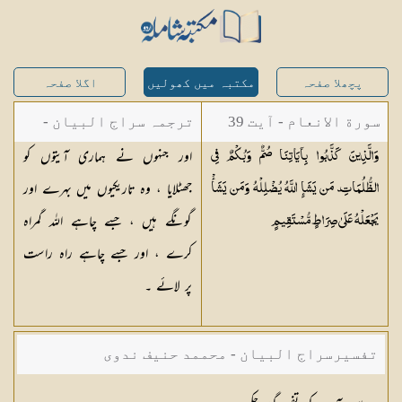
پچھلا صفحہ
مکتبہ میں کھولیں
اگلا صفحہ
سورة الانعام - آیت 39
ترجمہ سراج البیان -
اور جنہوں نے ہماری آیتوں کو
وَالَّذِينَ كَذَّبُوا بِآيَاتِنَا صُمٌّ وَبُكْمٌ فِي
مستفاد از ترجمتین
جھٹلایا ، وہ تاریکیوں میں بہرے اور
الظُّلُمَاتِ ۗ مَن يَشَإِ اللَّهُ يُضْلِلْهُ وَمَن يَشَأْ
شاہ عبدالقادر دھلوی/
گونگے ہیں ، جسے چاہے اللہ گمراہ
يَجْعَلْهُ عَلَىٰ صِرَاطٍ
مُّسْتَقِيمٍ
شاہ رفیع الدین دھلوی
کرے ، اور جسے چاہے راہ راست
پر لائے ۔
تفسیرسراج البیان - محممد حنیف ندوی