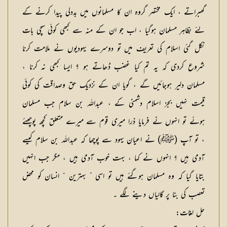
گھبراتے ، ایک مختصر گروہ ان کا مسلمانوں میں بددلی پیدا کرنے کے
لئے بظاہر مسلمان ہوگیا ، اب جو ان کے منہ سے کبھی کوئی سچی بات
نکل گئی اسلام کی تعریف میں تو دوسرے یہودیوں نے ملامت کرنا
شروع کردی کہ یہ تم کیا غضب ڈھاتے ہو ؟ ایسا کبھی نہ کرنا ،
مسلمان دلیر ہوجائیں گے ، گویا ان کے نزدیک حق وصداقت کی کوئی
قیمت نہیں بجز اسلام دشمنی کے ، عبداللہ بن سلام جب مسلمان
ہوئے تو انہوں نے فرمایا ذرا میری قوم سے میرے متعلق کچھ پوچھئے
، تو آپ (ﷺ) نے اعیان یہود سے پوچھا کہ عبداللہ بن سلام کیسے
آدمی ہیں ؟ انہوں نے کہا ، بہت خوب آدمی ہیں ، مگر جب انہیں
بتایا گیا کہ وہ مسلمان ہوگئے ہیں تو اسی ” بہترین “ انسان کو محض
تعصب کی بنا پر گالیاں دینے لگے ۔
حل لغات: