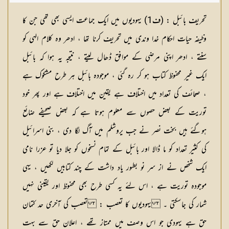
تحریف بائبل :
(
ف1
) یہودیوں میں ایک جماعت ایسی بھی تھی جن کا
وظیفہ حیات احکام خدا وندی میں تحریف کرنا تھا ، ادھر وہ کلام الہی کو
سنتے ، ادھر اپنی مرضی کے موافق ڈھال لیتے ، نتیجہ یہ ہوا کہ بائبل
ایک غیر محفوظ کتاب ہو کر رہ گئی ، موجودہ بائبل ہر طرح مشکوک ہے
، صحائف کی تعداد میں اختلاف ہے یقین میں اختلاف ہے اور پھر خود
توریت کے بعض حصوں سے معلوم ہوتا ہے کہ بعض صحیفے ضائع
ہوگئے ہیں بخت نصر نے جب یروشلم میں آگ لگا دی ، بنی اسرائیل
کی کثیر تعداد کو ما ڈالا اور بائبل کے تمام نسخوں کو جلا دیا تو عزرا نامی
ایک شخص نے از سر نو بطور یاد داشت کے چند کتابیں لکھیں ، یہی
موجودہ توریت ہے ، اس لئے یہ کسی طرح بھی محفوظ اور یقینی نہیں
شمار کی جاسکتی ۔
یہودیوں کا تعصب :
تعصب کی آخری حد کتمان
حق ہے یہودی جو اس وصف میں ممتاز تھے ، اعلان حق سے بہت