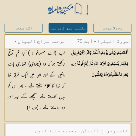
پچھلا صفحہ
مکتبہ میں کھولیں
اگلا صفحہ
سورة البقرة - آیت 75
ترجمہ سراج البیان -
اب (اے مسلمانو ! ) کیا تم توقع
أَفَتَطْمَعُونَ أَن يُؤْمِنُوا لَكُمْ وَقَدْ كَانَ فَرِيقٌ
مستفاد از ترجمتین
رکھتے ہو کہ وہ (یہودی) تمہاری بات
مِّنْهُمْ يَسْمَعُونَ كَلَامَ اللَّهِ ثُمَّ يُحَرِّفُونَهُ مِن
شاہ عبدالقادر دھلوی/
مانیں گے اور ان میں ایک فرقہ تھا
بَعْدِ مَا عَقَلُوهُ وَهُمْ
يَعْلَمُونَ
شاہ رفیع الدین دھلوی
کہ خدا کا کلام سنتے تھے ، پھر اس کو
بدل ڈالتے تھے سمجھنے کے بعد اور
وہ جانتے تھے ۔(ف
١
)
تفسیرسراج البیان - محممد حنیف ندوی