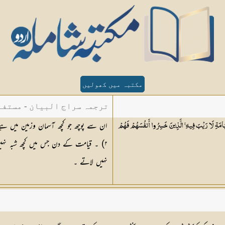
مکتبہ میں کھولیں
ترجمہ سراج البیان - مستفا
ان سے پوچھ جو کچھ آسمان وزمین میں ہ
ْقِيَامَةِ لَا رَيْبَ فِيهِ ۚ الَّذِينَ خَسِرُوا أَنفُسَهُمْ فَهُمْ
الدین دھلوی
٢
) ۔ قیامت کے دن جس میں کچھ شبہ نہیں
نہیں لاتے ۔