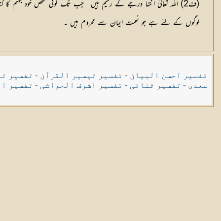
(
ف2
) اللہ تعالیٰ انتہا درجے کے رحیم ہیں ‘ جب تک کوئی شخص خود جہنم ک
لوگوں کے لئے ہے جو نعمت ایمان سے محروم ہیں ۔
تفسیر احسن البیان
-
تفسیر تیسیر القرآن
-
تفسیر تی
سعدی
-
تفسیر ثنائی
-
تفسیر اشرف الحواشی
-
تفسیر ال