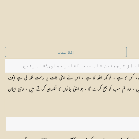
اگلا صفحہ
د از ترجمتین شاہ عبدالقادر دھلوی/شاہ رفیع
ے، کس کا ہے ، تو کہہ اللہ کا ہے ، اس نے اپنی ذات پر رحمت لکھ لی ہے (ف
 ، وہ تم سب کو جمع کرے گا ، جو اپنی جانوں کا نقصان کرتے ہیں ، وہی ایمان