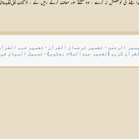
ا کندا بننے کی کوشش نہ کرے ، وہ بخشتے اور معاف کرتے رہیں گے ،
﴿كَتَبَ عَلَى نَفْسِهِ الرّ
سیر الرحمٰن
-
تفسیر ترجمان القرآن
-
تفسیر فہم القرآن
قرآن کریم (تفسیر عبدالسلام بھٹوی)
-
تسہیل البیان فی 