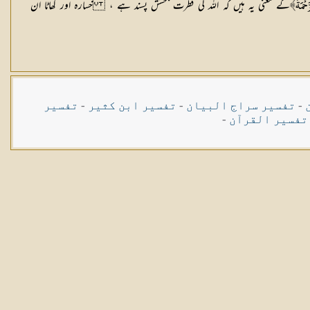
کے معنی یہ ہیں کہ اللہ کی فطرت بخشش پسند ہے ، خسارہ اور گھاٹا ان
َحْمَةَ﴾
-
تفسیر سراج البیان
-
تفسیر ابن کثیر
-
تفسیر
تفسیر القرآن
-