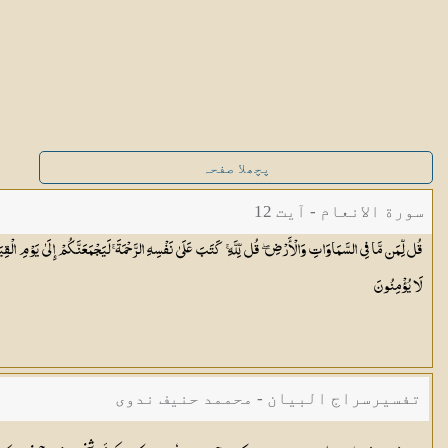
پچھلا صفحہ
سورة الانعام - آیت 12
قُل لِّمَن مَّا فِي السَّمَاوَاتِ وَالْأَرْضِ ۖ قُل لِّلَّهِ ۚ كَتَبَ عَلَىٰ نَفْسِهِ الرَّحْمَةَ ۚ لَيَجْمَعَنَّكُمْ إِلَىٰ يَوْمِ ال
لَا
يُؤْمِنُونَ
تفسیرسراج البیان - محممد حنیف ندوی