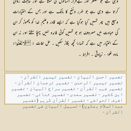
وہی ہے جو مضطر اور بےقرار انسانوں کی سنتا ہے اور حاجت روائی
کرتا ہے وہی ہے جو ضرر ونفع کا مالک ہے اور جس کے اختیارات
وسیع ہیں پھر تمہیں کیا ہوگیا ہے کہ ایسے قادر وعلیم خدا کو چھوڑ کر ان
کی عبادت میں مصروف ہو جو تمہیں کوئی فائدہ نہیں پہنچا سکتے اور نہ ان
کے اختیار میں ہے کہ تمہارا کچھ بگاڑ سکیں ۔
حل لغات :
:
لَا تَغْلُوا
مادہ غلوا ، زیادتی ۔ افراط ۔
تفسیر احسن البیان
-
تفسیر تیسیر القرآن
-
تفسیر تیسیر الرحمٰن
-
تفسیر ترجمان القرآن
-
تفسیر فہم القرآن
-
تفسیر سراج البیان
-
تفسیر
ابن کثیر
-
تفسیر سعدی
-
تفسیر ثنائی
-
تفسیر
اشرف الحواشی
-
تفسیر القرآن کریم (تفسیر
عبدالسلام بھٹوی)
-
تسہیل البیان فی تفسیر
القرآن
-