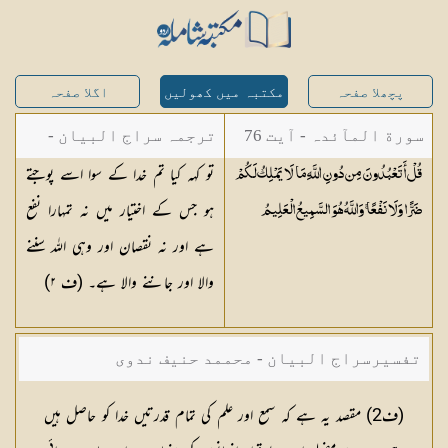
پچھلا صفحہ
مکتبہ میں کھولیں
اگلا صفحہ
سورة المآئدہ - آیت 76
ترجمہ سراج البیان -
تو کہہ کیا تم خدا کے سوا اسے پوجتے
قُلْ أَتَعْبُدُونَ مِن دُونِ اللَّهِ مَا لَا يَمْلِكُ لَكُمْ
مستفاد از ترجمتین
ہو جس کے اختیار میں نہ تمہارا نفع
ضَرًّا وَلَا نَفْعًا ۚ وَاللَّهُ هُوَ السَّمِيعُ
الْعَلِيمُ
شاہ عبدالقادر دھلوی/
ہے اور نہ نقصان اور وہی اللہ سننے
شاہ رفیع الدین دھلوی
والا اور جاننے والا ہے۔ (ف
٢
)
تفسیرسراج البیان - محممد حنیف ندوی
(
ف2
) مقصد یہ ہے کہ سمع اور علم کی تمام قدرتیں خدا کو حاصل ہیں