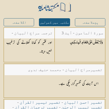
پچھلا صفحہ
مکتبہ میں کھولیں
اگلا صفحہ
سورة الماعون - آیت 3
ترجمہ سراج البیان -
اور فقیر کو کھانا کھلانے کی ترغیب
وَلَا يَحُضُّ عَلَىٰ طَعَامِ
الْمِسْكِينِ
مستفاد از ترجمتین
نہیں دیتا۔
شاہ عبدالقادر دھلوی/
شاہ رفیع الدین دھلوی
تفسیرسراج البیان - محممد حنیف ندوی
اس آیت کی تفسیرگزر چکی ہے۔
تفسیر احسن البیان
-
تفسیر تیسیر القرآن
-
تفسیر تیسیر الرحمٰن
-
تفسیر ترجمان القرآن
-