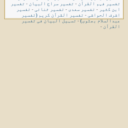
تفسیر فہم القرآن
-
تفسیر سراج البیان
-
تفسیر
ابن کثیر
-
تفسیر سعدی
-
تفسیر ثنائی
-
تفسیر
اشرف الحواشی
-
تفسیر القرآن کریم (تفسیر
عبدالسلام بھٹوی)
-
تسہیل البیان فی تفسیر
القرآن
-