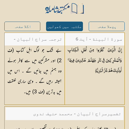
پچھلا صفحہ
مکتبہ میں کھولیں
اگلا صفحہ
سورة البينة - آیت 6
ترجمہ سراج البیان -
بے شک جو لوگ اہل کتاب (ف
إِنَّ الَّذِينَ كَفَرُوا مِنْ أَهْلِ الْكِتَابِ
مستفاد از ترجمتین
2) اور مشرکین میں سے کافر ہوئے
وَالْمُشْرِكِينَ فِي نَارِ جَهَنَّمَ خَالِدِينَ فِيهَا ۚ
شاہ عبدالقادر دھلوی/
وہ جہنم میں جائیں گے ۔ اس میں
أُولَٰئِكَ هُمْ شَرُّ
الْبَرِيَّةِ
شاہ رفیع الدین دھلوی
ہمیشہ رہیں گے ۔ وہی ساری خلقت
میں بدترین (ف 3) ہیں۔
تفسیرسراج البیان - محممد حنیف ندوی