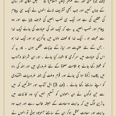
(
ف 2
) یعنی اللہ کے پیغمبر (علیہ السلام) بلا تخصیص مکان اور زمان
کے جہاں کہیں اور جب کبھی تشریف لائے انہوں نے ایک ہی پیغام
کی تلقین کی ہے اور ایک ہی نصب العین کی طرف بلایا ہے اور وہ
پیغام اور نصب العین یہ ہے کہ ایک اللہ کی عبادت کی جائے ایک خدا
سے محبت ہو ۔ ایک خدا کا خوف دلوں میں جاگزین ہو اور ایک خدا ہو
، جس کے لئے عقیدت اور نیاز کے جذبات مختص ہوں ۔ پھر یہ کہ
اس کی عبادت میں سرگرمی کا اظہار کیا جائے ۔ اور ان شرائط وآداب
کو ملحوظ رکھا جائے جو اقامت صلوٰۃ کے لئے ضروری ہیں اور اللہ کی راہ
میں باقاعدہ زکوٰۃ ادا کی جائے اور قوم وملت کی جملہ ضروریات اقتصادی
کو اپنے سامنے رکھا جائے ۔ (
ف 3
) اہل کتاب اور مشرکین مکہ میں
سے جن لوگوں نے ان اصولوں کو تسلیم نہیں کیا وہ کائنات میں
بدترین لوگ ہیں کہ ہدایت وسعادت کے ہمیشہ طالب رہے اور جب وہ
ہدایت اور سعادت ممثل ہوکر ان کے سامنے آموجود ہوئی تو انہوں نے