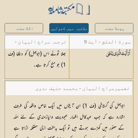
پچھلا صفحہ
مکتبہ میں کھولیں
اگلا صفحہ
سورة العلق - آیت 9
ترجمہ سراج البیان -
بھلا تونے اس (ابوجہل) کو دیکھا (ف
أَرَأَيْتَ الَّذِي
يَنْهَىٰ
مستفاد از ترجمتین
1) جو منع کرتا ہے۔
شاہ عبدالقادر دھلوی/
شاہ رفیع الدین دھلوی
تفسیرسراج البیان - محممد حنیف ندوی
ابوجہل کی گستاخی
(
ف 1
) ان آیتوں میں ایک خاص واقعہ کی طرف
اشارہ ہے کہ جب عبدکامل اظہار عبودیت ونیازمندی کے لئے اللہ
کے حضور میں کھڑے ہوتے ہیں تو ایک بدبخت ازلی مضحکہ اڑاتا ہے