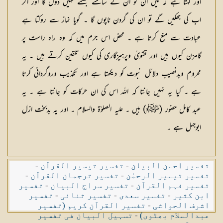
اور کہتا ہے کہ میں ان کو ان کے سامنے جھکنے نہیں دوں گا اور اگر
اب کی جھکیں گے تو ان کی گردن ناپوں گا ۔ گویا نماز سے روکتا ہے
عبادت سے منع کرتا ہے ۔ محض اس جرم میں کہ وہ راہ راست پر
گامزن کیوں ہیں اور تقویٰ وپرہیزگاری کی کیوں تلقین کرتے ہیں ۔ یہ
محروم وبدنصیب دلائل نبوت کو دیکھتا ہے اور تکذیب وروگردانی کرتا
ہے ۔ کیا یہ نہیں جانتا کہ اللہ اس کی ان حرکات کو جانتا ہے ۔ یہ
عبد کامل حضور (ﷺ) ہیں ۔ علیہ الصلوٰۃ والسلام ۔ اور یہ بدبخت ازل
ابوجہل ہے ۔
تفسیر احسن البیان
-
تفسیر تیسیر القرآن
-
تفسیر تیسیر الرحمٰن
-
تفسیر ترجمان القرآن
-
تفسیر فہم القرآن
-
تفسیر سراج البیان
-
تفسیر
ابن کثیر
-
تفسیر سعدی
-
تفسیر ثنائی
-
تفسیر
اشرف الحواشی
-
تفسیر القرآن کریم (تفسیر
عبدالسلام بھٹوی)
-
تسہیل البیان فی تفسیر