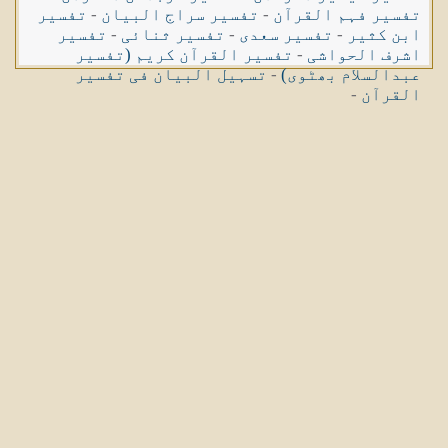
تفسیر فہم القرآن
-
تفسیر سراج البیان
-
تفسیر
ابن کثیر
-
تفسیر سعدی
-
تفسیر ثنائی
-
تفسیر
اشرف الحواشی
-
تفسیر القرآن کریم (تفسیر
عبدالسلام بھٹوی)
-
تسہیل البیان فی تفسیر
القرآن
-