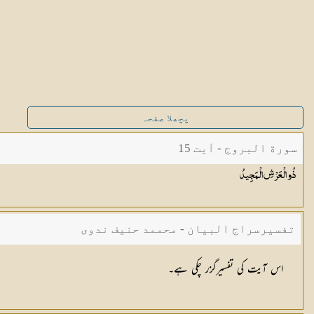
پچھلا صفحہ
سورة البروج - آیت 15
ذُو الْعَرْشِ
الْمَجِيدُ
تفسیرسراج البیان - محممد حنیف ندوی
اس آیت کی تفسیرگزر چکی ہے۔