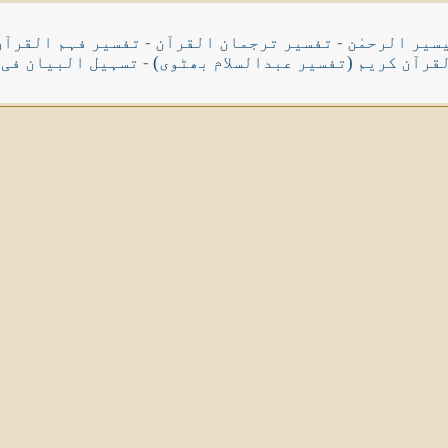
سیر الرحمٰن
-
تفسیر ترجمان القرآن
-
تفسیر فہم القرآن
قرآن کریم (تفسیر عبدالسلام بھٹوی)
-
تسہیل البیان فی 