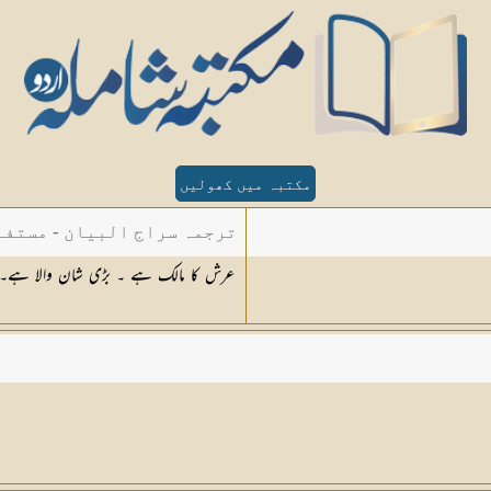
مکتبہ میں کھولیں
ترجمہ سراج البیان - مستفا
عرش کا مالک ہے ۔ بڑی شان والا ہے۔
الدین دھلوی