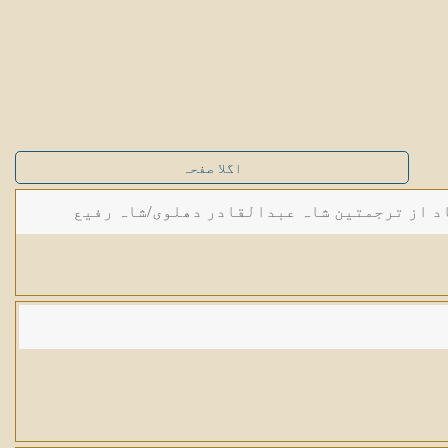
اگلا صفحہ
د از ترجمتین شاہ عبدالقادر دھلوی/شاہ رفیع