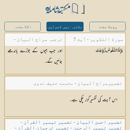
پچھلا صفحہ
مکتبہ میں کھولیں
اگلا صفحہ
سورة التكوير - آیت 7
ترجمہ سراج البیان -
اور جب جیوں کے جوڑے باندھے
وَإِذَا النُّفُوسُ
زُوِّجَتْ
مستفاد از ترجمتین
جائیں گے۔
شاہ عبدالقادر دھلوی/
شاہ رفیع الدین دھلوی
تفسیرسراج البیان - محممد حنیف ندوی
اس آیت کی تفسیرگزر چکی ہے۔
تفسیر احسن البیان
-
تفسیر تیسیر القرآن
-
تفسیر تیسیر الرحمٰن
-
تفسیر ترجمان القرآن
-