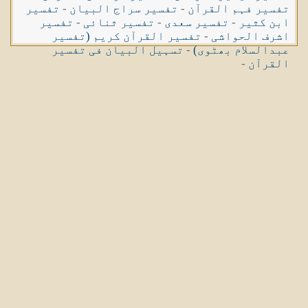
تفسیر فہم القرآن
-
تفسیر سراج البیان
-
تفسیر
ابن کثیر
-
تفسیر سعدی
-
تفسیر ثنائی
-
تفسیر
اشرف الحواشی
-
تفسیر القرآن کریم (تفسیر
عبدالسلام بھٹوی)
-
تسہیل البیان فی تفسیر
القرآن
-