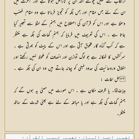
ارتکاب سے نہیں چوکتے اللہ ان پر ناراض ہوتا ہے اور آخرت میں
ان کے لئے جس مقام اور جس جگہ کو تجویز فرماتا ہے وہ مقام غضب
وسخط ہے اور اس کو قرآن کی اصطلاح میں جہنم کے لفظ سے تعبیر کیا
جاتا ہے ۔ اس کی تعریف میں فرمایا کہ جہنم گھات کی جگہ ہے منتظر
ہے کہ کب گناہ گار مخلوق آتی ہے اور اس کے پیٹ کو بھرتی ہے ۔
سرکشوں کا ٹھکانہ ہے جو لوگ توازن اور انصاف کو ملحوظ نہیں رکھتے اور
اخلاق وروحانیت کی حدود طبعی کو پھاند جاتے ہیں وہ ان کی جگہ ہے ۔
حل لغات
:
۔ یا ظرف مکان ہے ۔ اس صورت میں معنی یہ ہوں گے کہ
مِرْصَادًا
جہنم گھات کی جگہ ہے اور یا مبالغہ کے لئے ہے یعنی شدت کے ساتھ
منتظر۔
تفسیر احسن البیان
-
تفسیر تیسیر القرآن
-