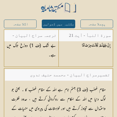
پچھلا صفحہ
مکتبہ میں کھولیں
اگلا صفحہ
سورة النبأ - آیت 21
ترجمہ سراج البیان -
بے شک (ف 1) دوزخ تاک میں
إِنَّ جَهَنَّمَ كَانَتْ
مِرْصَادًا
مستفاد از ترجمتین
ہے۔
شاہ عبدالقادر دھلوی/
شاہ رفیع الدین دھلوی
تفسیرسراج البیان - محممد حنیف ندوی
مقام غضب
(
ف 3
) جہنم نام ہے اللہ کے مقام غضب کا ۔ یعنی جو
لوگ دنیا میں اللہ کے احکام سے روگردانی کرتے ہیں ، حدود فطرت
واعتدال سے تجاوز کرتے ہیں اور خواہشات کی پیروی میں منہیات کے