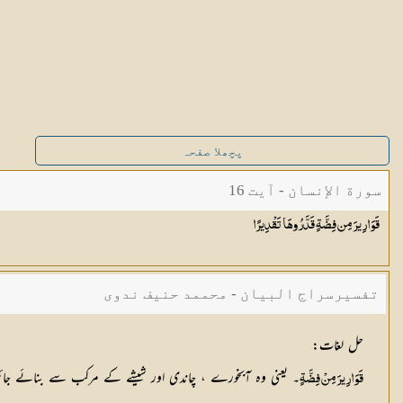
پچھلا صفحہ
سورة الإنسان - آیت 16
قَوَارِيرَ مِن فِضَّةٍ قَدَّرُوهَا
تَقْدِيرًا
تفسیرسراج البیان - محممد حنیف ندوی
حل لغات
:
۔ یعنی وہ آبخورے ، چاندی اور شیشے کے مرکب سے بنائے جا
قَوَارِيرَ مِنْ فِضَّةٍ