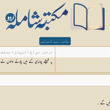
مکتبہ میں کھولیں
ترجمہ سراج البیان - مستفا
یہ شیشے چاندی کے ہیں پلانے والوں نے ان
الدین دھلوی
ئیں گے ۔