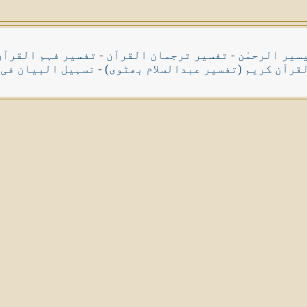
سیر الرحمٰن
-
تفسیر ترجمان القرآن
-
تفسیر فہم القرآن
قرآن کریم (تفسیر عبدالسلام بھٹوی)
-
تسہیل البیان فی 