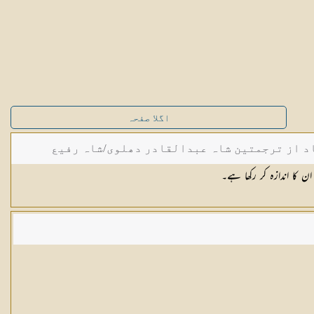
اگلا صفحہ
د از ترجمتین شاہ عبدالقادر دھلوی/شاہ رفیع
 کا اندازہ کر رکھا ہے۔