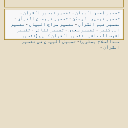
تفسیر احسن البیان
-
تفسیر تیسیر القرآن
-
تفسیر تیسیر الرحمٰن
-
تفسیر ترجمان القرآن
-
تفسیر فہم القرآن
-
تفسیر سراج البیان
-
تفسیر
ابن کثیر
-
تفسیر سعدی
-
تفسیر ثنائی
-
تفسیر
اشرف الحواشی
-
تفسیر القرآن کریم (تفسیر
عبدالسلام بھٹوی)
-
تسہیل البیان فی تفسیر
القرآن
-