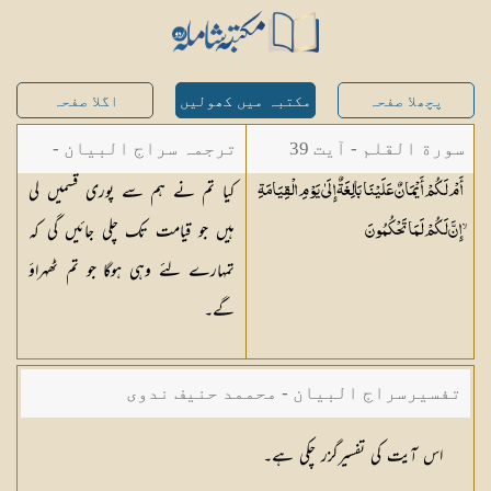
پچھلا صفحہ
مکتبہ میں کھولیں
اگلا صفحہ
سورة القلم - آیت 39
ترجمہ سراج البیان -
کیا تم نے ہم سے پوری قسمیں لی
أَمْ لَكُمْ أَيْمَانٌ عَلَيْنَا بَالِغَةٌ إِلَىٰ يَوْمِ الْقِيَامَةِ
مستفاد از ترجمتین
ہیں جو قیامت تک چلی جائیں گی کہ
ۙ إِنَّ لَكُمْ لَمَا
تَحْكُمُونَ
شاہ عبدالقادر دھلوی/
تمہارے لئے وہی ہوگا جو تم ٹھہراؤ
شاہ رفیع الدین دھلوی
گے۔
تفسیرسراج البیان - محممد حنیف ندوی
اس آیت کی تفسیرگزر چکی ہے۔