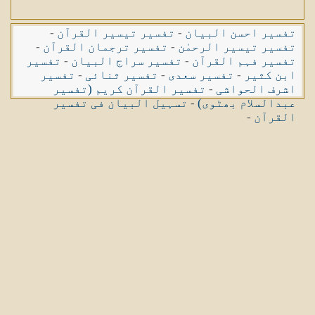
تفسیر احسن البیان
-
تفسیر تیسیر القرآن
-
تفسیر تیسیر الرحمٰن
-
تفسیر ترجمان القرآن
-
تفسیر فہم القرآن
-
تفسیر سراج البیان
-
تفسیر
ابن کثیر
-
تفسیر سعدی
-
تفسیر ثنائی
-
تفسیر
اشرف الحواشی
-
تفسیر القرآن کریم (تفسیر
عبدالسلام بھٹوی)
-
تسہیل البیان فی تفسیر
القرآن
-