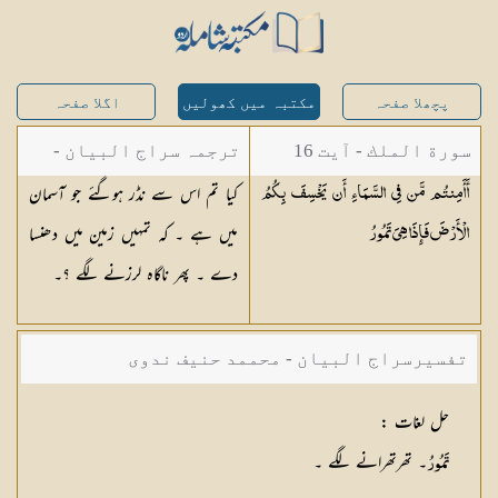
پچھلا صفحہ
مکتبہ میں کھولیں
اگلا صفحہ
سورة الملك - آیت 16
ترجمہ سراج البیان -
کیا تم اس سے نڈر ہوگئے جو آسمان
أَأَمِنتُم مَّن فِي السَّمَاءِ أَن يَخْسِفَ بِكُمُ
مستفاد از ترجمتین
میں ہے ۔ کہ تمہیں زمین میں دھنسا
الْأَرْضَ فَإِذَا هِيَ
تَمُورُ
شاہ عبدالقادر دھلوی/
دے ۔ پھر ناگاہ لرزنے لگے ؟۔
شاہ رفیع الدین دھلوی
تفسیرسراج البیان - محممد حنیف ندوی
حل لغات
:
۔ تھرتھرانے لگے ۔
تَمُورُ