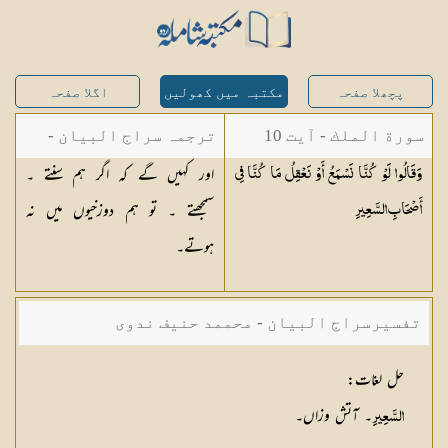
پچھلا صفحہ
مکتبہ میں کھولیں
اگلا صفحہ
سورة الملك - آیت 10
ترجمہ سراج البیان -
اور کہیں گے کہ اگر ہم سنتے ۔
وَقَالُوا لَوْ كُنَّا نَسْمَعُ أَوْ نَعْقِلُ مَا كُنَّا فِي
مستفاد از ترجمتین
سمجھتے ۔ تو ہم دوزخیوں میں نہ
أَصْحَابِ
السَّعِيرِ
شاہ عبدالقادر دھلوی/
ہوتے۔
شاہ رفیع الدین دھلوی
تفسیرسراج البیان - محممد حنیف ندوی
حل لغات
:
۔ آتش وزاں۔
السَّعِيرِ