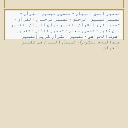
تفسیر احسن البیان
-
تفسیر تیسیر القرآن
-
تفسیر تیسیر الرحمٰن
-
تفسیر ترجمان القرآن
-
تفسیر فہم القرآن
-
تفسیر سراج البیان
-
تفسیر
ابن کثیر
-
تفسیر سعدی
-
تفسیر ثنائی
-
تفسیر
اشرف الحواشی
-
تفسیر القرآن کریم (تفسیر
عبدالسلام بھٹوی)
-
تسہیل البیان فی تفسیر
القرآن
-