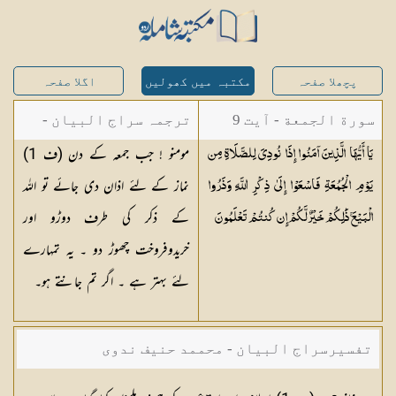
پچھلا صفحہ
مکتبہ میں کھولیں
اگلا صفحہ
سورة الجمعة - آیت 9
ترجمہ سراج البیان -
مومنو ! جب جمعہ کے دن (ف 1)
يَا أَيُّهَا الَّذِينَ آمَنُوا إِذَا نُودِيَ لِلصَّلَاةِ مِن
مستفاد از ترجمتین
نماز کے لئے اذان دی جائے تو اللہ
يَوْمِ الْجُمُعَةِ فَاسْعَوْا إِلَىٰ ذِكْرِ اللَّهِ وَذَرُوا
شاہ عبدالقادر دھلوی/
کے ذکر کی طرف دوڑو اور
الْبَيْعَ ۚ ذَٰلِكُمْ خَيْرٌ لَّكُمْ إِن كُنتُمْ
تَعْلَمُونَ
شاہ رفیع الدین دھلوی
خریدوفروخت چھوڑ دو ۔ یہ تمہارے
لئے بہتر ہے ۔ اگر تم جانتے ہو۔
تفسیرسراج البیان - محممد حنیف ندوی