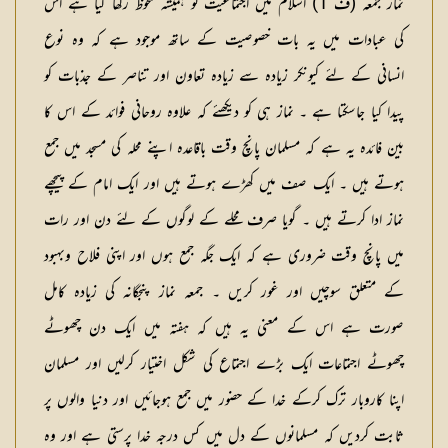
نماز جمعہ
(
ف 1
) اسلام میں اجتماعیت کو ہمیشہ ملحوظ رکھا گیا ہے اس
کی عبادات میں یہ بات خصوصیت کے ساتھ موجود ہے کہ وہ نوع
انسانی کے لئے کیونکر زیادہ سے زیادہ تعاون اور تناصر کے جذبات کو
پیدا کیا جاسکتا ہے ۔ نماز ہی کو دیکھئے کہ علاوہ روحانی فوائد کے اس کا
بین فائدہ یہ ہے کہ مسلمان پانچ وقت باقاعدہ اپنے محلہ کی مسجد میں جمع
ہوتے ہیں ۔ ایک صف میں کھڑے ہوتے ہیں اور ایک امام کے پیچھے
نماز ادا کرتے ہیں ۔ گویا صرف محلے کے لوگوں کے لئے دن اور رات
میں پانچ وقت ضروری ہے کہ ایک جگہ جمع ہوں اور اپنی فلاح وبہبود
کے متعلق سوچیں اور غور کریں ۔ جمعہ نماز پنجگانہ کی زیادہ کامل
صورت ہے اس کے معنی یہ ہیں کہ ہفتہ میں ایک دن چھوٹے
چھوٹے اجتماعات ایک بڑے اجتماع کی شکل اختیار کرلیں اور مسلمان
اپنا کاروبار ترک کرکے خدا کے حضور میں جمع ہوجائیں اور دنیا والوں پر
ثابت کردیں کہ مسلمانوں کے دل میں کس درجہ خدا پرستی ہے اور وہ