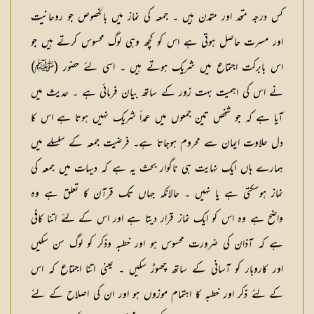
کس درجہ متحد اور متمدن ہیں ۔ جمعہ کی نماز میں بالخصوص جو روحانیت
اور مسرت حاصل ہوتی ہے اس کو کچھ وہی لوگ محسوس کرتے ہیں جو
اس بابرکت اجتماع میں شریک ہوتے ہیں ۔ اسی لئے حضور (ﷺ)
نے اس کی اہمیت بہت زور کے ساتھ بیان فرمائی ہے ۔ حدیث میں
آیا ہے کہ جو شخص تین جمعوں میں عمداً شریک نہیں ہوتا ہے اس کا
دل حلاوت ایمان سے محروم ہوجاتا ہے۔ فرضیت جمعہ کے سلسلے میں
ہمارے ہاں ایک نہایت ہی ناگوار بحث یہ ہے کہ دیہات میں جمعہ کی
نماز ہوسکتی ہے یا نہیں ۔ حالانکہ جہاں تک قرآن کا تعلق ہے وہ
واضح ہے وہ اس کو ایک نماز قرار دیتا ہے اور اس کے لئے اتنا کافی
ہے کہ آذان کی ضرورت محسوس ہو اور خطبہ وذکر کو لوگ سن سکیں
اور کاروبار کو آسانی کے ساتھ چھوڑ سکیں ۔ یعنی اتنا اجتماع کہ اس
کے لئے ذکر اور خطبہ کا اہتمام موزوں ہو اور ان کی اصلاح کے لئے