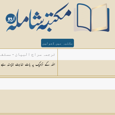
مکتبہ میں کھولیں
ترجمہ سراج البیان - مستفا
اللہ کے نزدیک یہ بات نہایت ناپسند ہے ۔
الدین دھلوی