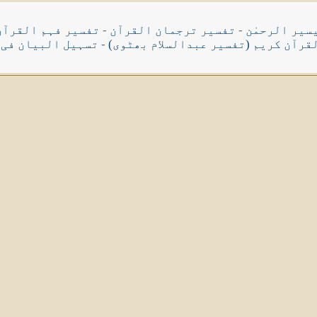
سیر الرحمٰن
-
تفسیر ترجمان القرآن
-
تفسیر فہم القرآن
قرآن کریم (تفسیر عبدالسلام بھٹوی)
-
تسہیل البیان فی 