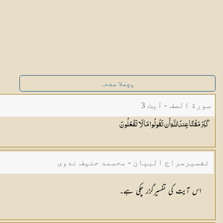
پچھلا صفحہ
سورة الصف - آیت 3
كَبُرَ مَقْتًا عِندَ اللَّهِ أَن تَقُولُوا مَا لَا
تَفْعَلُونَ
تفسیرسراج البیان - محممد حنیف ندوی
اس آیت کی تفسیرگزر چکی ہے۔