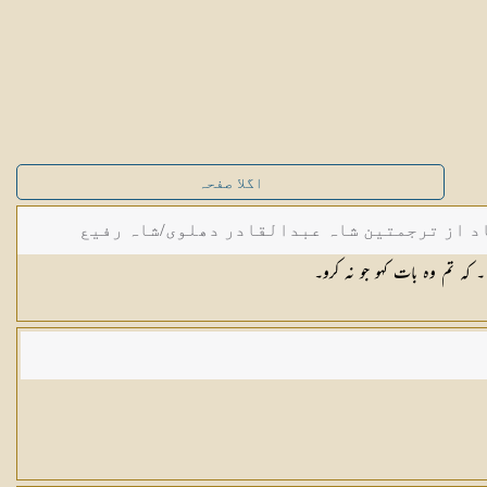
اگلا صفحہ
د از ترجمتین شاہ عبدالقادر دھلوی/شاہ رفیع
 کہ تم وہ بات کہو جو نہ کرو۔