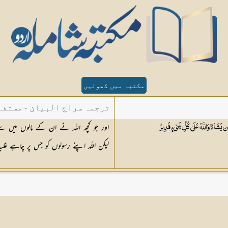
مکتبہ میں کھولیں
ترجمہ سراج البیان - مستفا
اور جو کچھ اللہ نے ان کے مالوں میں 
 يَشَاءُ ۚ وَاللَّهُ عَلَىٰ كُلِّ شَيْءٍ
قَدِيرٌ
الدین دھلوی
لیکن اللہ اپنے رسولوں کو جس پر چاہے غلبہ