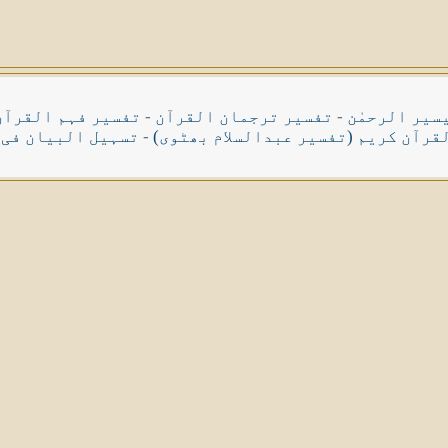
سیر الرحمٰن
-
تفسیر ترجمان القرآن
-
تفسیر فہم القرآن
قرآن کریم (تفسیر عبدالسلام بھٹوی)
-
تسہیل البیان فی 