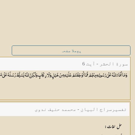
پچھلا صفحہ
سورة الحشر - آیت 6
وَمَا أَفَاءَ اللَّهُ عَلَىٰ رَسُولِهِ مِنْهُمْ فَمَا أَوْجَفْتُمْ عَلَيْهِ مِنْ خَيْلٍ وَلَا رِكَابٍ وَلَٰكِنَّ اللَّهَ يُسَلِّطُ رُسُلَهُ عَلَىٰ مَن
تفسیرسراج البیان - محممد حنیف ندوی
حل لغات
: