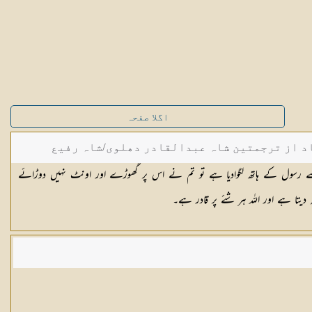
اگلا صفحہ
د از ترجمتین شاہ عبدالقادر دھلوی/شاہ رفیع
سے رسول کے ہاتھ لگوادیا ہے تو تم نے اس پر گھوڑے اور اونٹ نہیں دوڑائے
 دیتا ہے اور اللہ ہر شئے پر قادر ہے۔