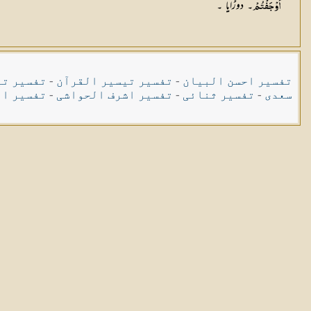
۔ دوڑایا ۔
أَوْجَفْتُمْ
تفسیر احسن البیان
-
تفسیر تیسیر القرآن
-
تفسیر تی
سعدی
-
تفسیر ثنائی
-
تفسیر اشرف الحواشی
-
تفسیر ال